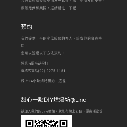
我們歡迎家長與小朋友一起來，為了小朋友的安全，
嚴禁跑步和哭鬧，還請幫忙一下喔！
預約
我們提供一半的座位給預約客人，節省你的寶貴時
間。
您可以透過以下方法預約：
營業時間時請撥打
板橋店電話
(02) 2275-1181
線上24小時網路預約
這裡
甜心一點DIY烘焙坊@Line
請加入我們的Line群組，就能有線上訂位、優惠活動等..