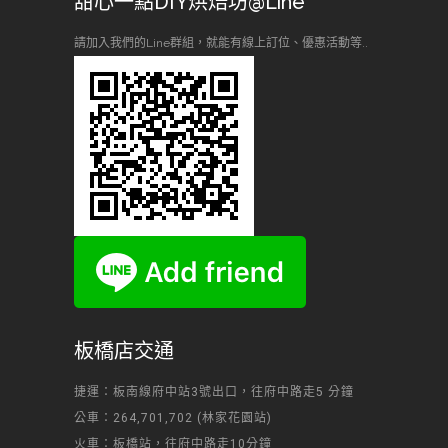
甜心一點DIY烘焙坊@Line
請加入我們的Line群組，就能有線上訂位、優惠活動等..
板橋店交通
捷運：板南線府中站3號出口，往府中路走5 分鐘
公車：264,701,702 (林家花園站)
火車：板橋站，往府中路走10分鐘