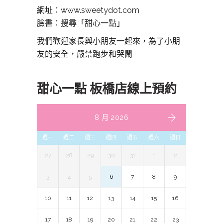
網址：www.sweetydot.com
臉書：搜尋「甜心一點」
我們歡迎家長與小朋友一起來，為了小朋
友的安全，嚴禁跑步和哭鬧
甜心一點 板橋店線上預約
8 月 2026
週一
週二
週三
週四
週五
週六
週日
27
28
29
30
31
1
2
3
4
5
6
7
8
9
10
11
12
13
14
15
16
17
18
19
20
21
22
23