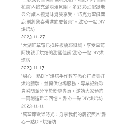
花園’內餡充滿浪漫氛圍，多彩’彩虹聖誕老
公公’讓人視覺味覺雙享受，’巧克力聖誕麋
鹿’則將驚喜帶進節慶餐桌”。,甜心一點DIY
烘焙坊
2023-11-27
“大湖鮮草莓已抵達板橋耶誕城，享受草莓
阿姨親手烘焙的甜蜜佳餚”,甜心一點DIY烘
焙坊
2023-11-17
“甜心一點DIY”烘焙手作教室悉心打造美好
烘焙體驗，並提供包場服務，專業記錄珍
貴瞬間並分享於粉絲專頁，邀請大家預約
一同創造難忘回憶。,甜心一點DIY烘焙坊
2023-11-11
“萬聖節歡樂時光：分享我們的慶祝照片”,甜
心一點DIY烘焙坊