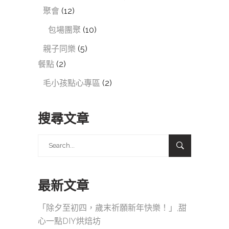
聚會
(12)
包場團聚
(10)
親子同樂
(5)
餐點
(2)
毛小孩點心專區
(2)
搜尋文章
Search
for:
最新文章
「除夕至初四，歲末祈願新年快樂！」,甜
心一點DIY烘焙坊