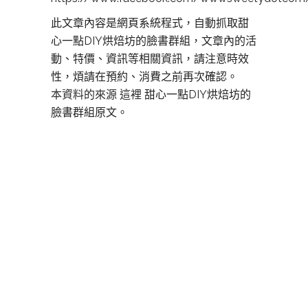
此文章內容是網頁系統程式，自動抓取甜
心一點DIY烘焙坊的臉書群組，文章內的活
動、特價、資訊等相關資訊，請注意時效
性，煩請在預約、消費之前再次確認。
本資料的來源 這裡
甜心一點DIY烘焙坊的
臉書群組原文。
板橋DIY烘焙,板橋DIY烘焙,板橋DIY蛋糕,板
橋甜點,板橋烘焙,板橋做甜點,板橋 甜點,板