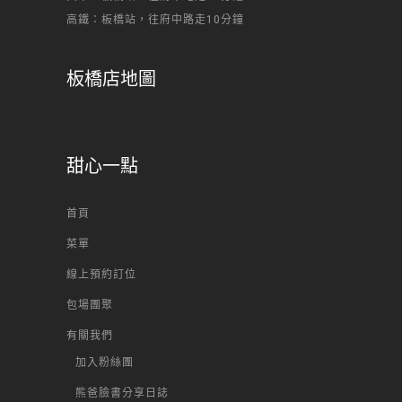
高鐵：板橋站，往府中路走10分鐘
板橋店地圖
甜心一點
首頁
菜單
線上預約訂位
包場團聚
有關我們
加入粉絲團
熊爸臉書分享日誌