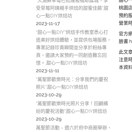
甜心
“大湖鮮草莓已抵達板橋耶誕城，享
桃園
受草莓阿姨親手烘焙的甜蜜佳餚”,甜
預約服
心一點DIY烘焙坊
營業時間
2023-11-17
“甜心一點DIY”烘焙手作教室悉心打
官方網站
造美好烘焙體驗，並提供包場服務，
臉書 h
專業記錄珍貴瞬間並分享於粉絲專
此文
頁，邀請大家預約一同創造難忘回
注意
憶。,甜心一點DIY烘焙坊
本資
2023-11-11
“萬聖節歡樂時光：分享我們的慶祝
照片”,甜心一點DIY烘焙坊
2023-10-29
“萬聖節歡樂時光照片分享！回顧繽
紛的慶祝活動”,甜心一點DIY烘焙坊
2023-10-29
萬聖節活動 – 週六於府中商圈舉辦，