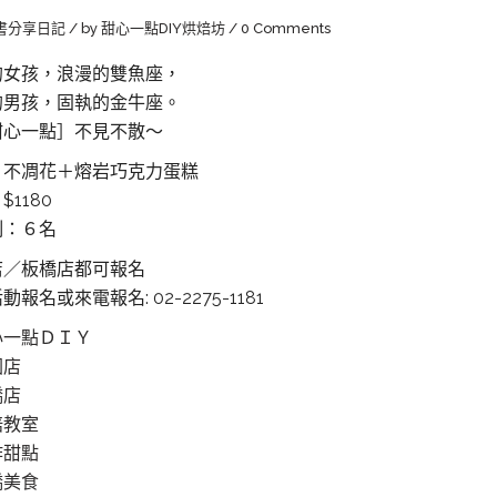
書分享日記
by
甜心一點DIY烘焙坊
0 Comments
的女孩，浪漫的雙魚座，
的男孩，固執的金牛座。
甜心一點］不見不散～
：不凋花＋熔岩巧克力蛋糕
$1180
制：６名
店／板橋店都可報名
動報名或來電報名: 02-2275-1181
心一點ＤＩＹ
園店
橋店
焙教室
作甜點
橋美食