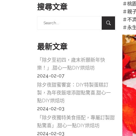
＃
桃
搜尋文章
＃
親
＃
不
Search
＃
永
for:
最新文章
「除夕至初四，歲末祈願新年快
樂！」,甜心一點DIY烘焙坊
2024-02-07
除夕夜甜蜜饗宴：DIY特製蛋糕訂
製，為年夜飯增添甜點驚喜,甜心一
點DIY烘焙坊
2024-02-03
「除夕夜獨特美食搭配，專屬訂製甜
點驚喜」,甜心一點DIY烘焙坊
2024-02-03