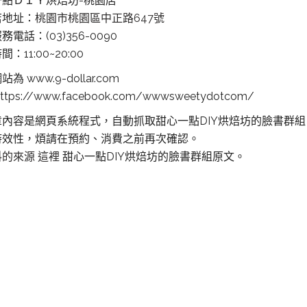
一點ＤＩＹ烘焙坊-桃園店
店地址：
桃園市桃園區中正路647號
務電話：(03)356-0090
：11:00~20:00
為 www.9-dollar.com
ttps://www.facebook.com/wwwsweetydotcom/
章內容是網頁系統程式，自動抓取甜心一點DIY烘焙坊的臉書群
時效性，煩請在預約、消費之前再次確認。
料的來源 這裡
甜心一點DIY烘焙坊的臉書群組原文。