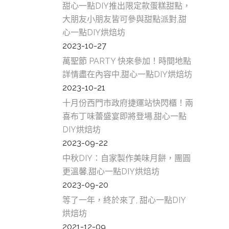
甜心一點DIY推出限定款蛋糕甜點，
板橋D
大朋友小朋友皆可參與甜點派對,甜
食,板
心一點DIY烘焙坊
桃園D
2023-10-27
食,桃
萬聖節 PARTY 快來參加！時間地點
新莊D
詳情盡在內容中,甜心一點DIY烘焙坊
食,新
2023-10-21
土城D
十月份西門市政府捷運站快閃櫃！兩
食,土
喜布丁味蕾盛宴即將登場,甜心一點
中和D
DIY烘焙坊
食,中
2023-09-22
林口D
食,林
中秋DIY：自家製作美味月餅，團圓
內壢D
更溫馨,甜心一點DIY烘焙坊
食,內
2023-09-20
中壢D
等了一年，終於來了, 甜心一點DIY
食,中
烘焙坊
南崁D
2021-12-09