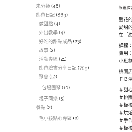
未分類
(48)
熊爸臉
熊爸日記
(869)
愛花
做甜點
(4)
愛甜
外出教學
(4)
在［
好吃的甜點成品
(23)
課程
故事
(2)
費用：
活動專區
(21)
小班
熊爸臉書分享日記
(759)
桃園
聚會
(12)
ＦＢ活
包場團聚
(10)
＃
甜
＃
桃
親子同樂
(5)
＃
板
餐點
(2)
＃
烘
毛小孩點心專區
(2)
＃
手
＃
板