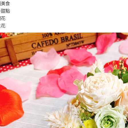
園美食
子甜點
凋花
生花