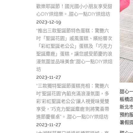
歡樂耶誕節！國光國小小朋友享受甜
心DIY烘焙樂。,甜心一點DIY烘焙坊
2023-12-19
“推出三款聖誕節特色蛋糕：驚艷六
吋「聖誕花園」戚風蛋糕、繽紛層次
「彩虹聖誕老公公」蛋糕及「巧克力
聖誕麋鹿」蛋糕，讓您感受節慶的浪
漫氛圍並品味美食”,甜心一點DIY烘焙
坊
2023-11-27
“三款獨特聖誕節蛋糕亮相：驚艷六
甜心
吋’聖誕花園’內餡充滿浪漫氛圍，多
板橋
彩’彩虹聖誕老公公’讓人視覺味覺雙
新北市
享受，’巧克力聖誕麋鹿’則將驚喜帶
預約服務
進節慶餐桌”。,甜心一點DIY烘焙坊
暑假提
2023-11-27