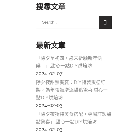
搜尋文章
Search
for:
最新文章
「除夕至初四，歲末祈願新年快
樂！」,甜心一點DIY烘焙坊
2024-02-07
除夕夜甜蜜饗宴：DIY特製蛋糕訂
製，為年夜飯增添甜點驚喜,甜心一
點DIY烘焙坊
2024-02-03
「除夕夜獨特美食搭配，專屬訂製甜
點驚喜」,甜心一點DIY烘焙坊
2024-02-03