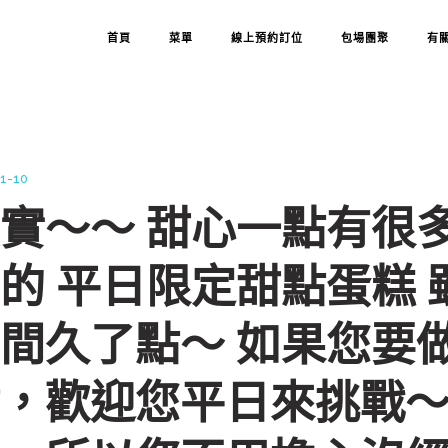
首頁
菜單
線上預約訂位
包場團聚
有
1-10
實～～ 甜心一點有很
的 平日限定甜點蛋糕
間久了點～ 如果您要
，歡迎您平日來挑戰～