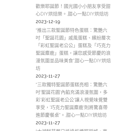
歡樂耶誕節！國光國小小朋友享受甜
心DIY烘焙樂。,甜心一點DIY烘焙坊
2023-12-19
“推出三款聖誕節特色蛋糕：驚艷六
吋「聖誕花園」戚風蛋糕、繽紛層次
「彩虹聖誕老公公」蛋糕及「巧克力
聖誕麋鹿」蛋糕，讓您感受節慶的浪
漫氛圍並品味美食”,甜心一點DIY烘焙
坊
2023-11-27
“三款獨特聖誕節蛋糕亮相：驚艷六
吋’聖誕花園’內餡充滿浪漫氛圍，多
彩’彩虹聖誕老公公’讓人視覺味覺雙
享受，’巧克力聖誕麋鹿’則將驚喜帶
進節慶餐桌”。,甜心一點DIY烘焙坊
2023-11-27