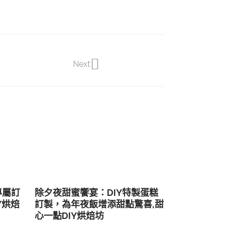
Next
專屬訂
除夕夜甜蜜饗宴：DIY特製蛋糕
Y烘焙
訂製，為年夜飯增添甜點驚喜,甜
心一點DIY烘焙坊