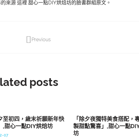
料的來源 這裡
甜心一點DIY烘焙坊的臉書群組原文。
Previous
lated posts
夕至初四，歲末祈願新年快
「除夕夜獨特美食搭配，
」,甜心一點DIY烘焙坊
製甜點驚喜」,甜心一點DI
坊
2-07