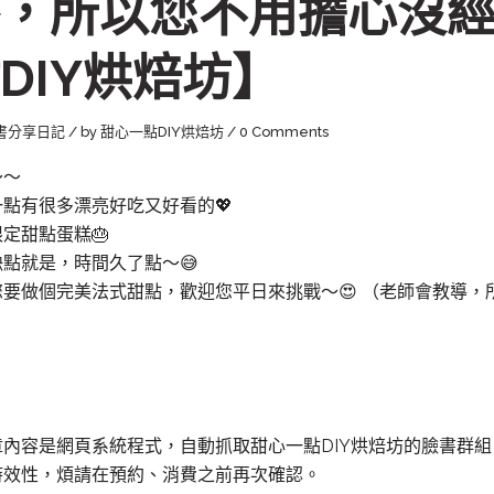
，所以您不用擔心沒經驗
DIY烘焙坊】
書分享日記
by
甜心一點DIY烘焙坊
0 Comments
～～
一點有很多漂亮好吃又好看的💖
定甜點蛋糕🎂
點就是，時間久了點～😅
您要做個完美法式甜點，歡迎您平日來挑戰～😍 （老師會教導，
章內容是網頁系統程式，自動抓取甜心一點DIY烘焙坊的臉書群
時效性，煩請在預約、消費之前再次確認。