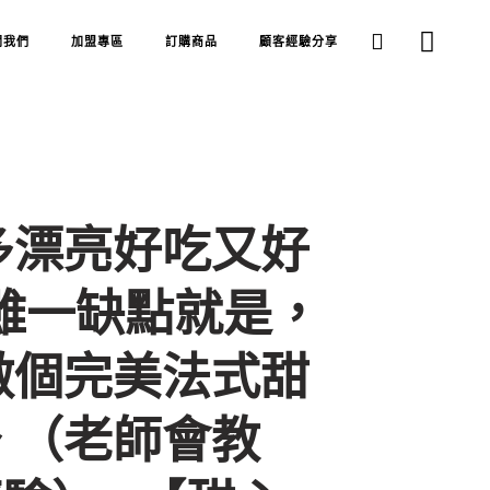
關我們
加盟專區
訂購商品
顧客經驗分享
多漂亮好吃又好
 雖一缺點就是，
做個完美法式甜
 （老師會教