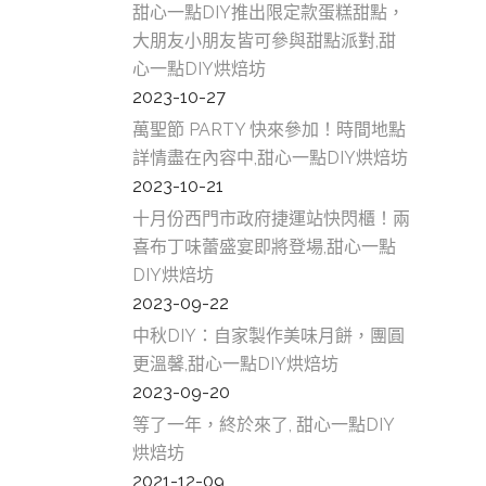
甜心一點DIY推出限定款蛋糕甜點，
大朋友小朋友皆可參與甜點派對,甜
心一點DIY烘焙坊
2023-10-27
萬聖節 PARTY 快來參加！時間地點
詳情盡在內容中,甜心一點DIY烘焙坊
2023-10-21
十月份西門市政府捷運站快閃櫃！兩
喜布丁味蕾盛宴即將登場,甜心一點
DIY烘焙坊
2023-09-22
中秋DIY：自家製作美味月餅，團圓
更溫馨,甜心一點DIY烘焙坊
2023-09-20
等了一年，終於來了, 甜心一點DIY
烘焙坊
2021-12-09