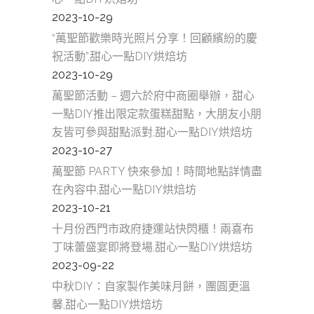
2023-10-29
“萬聖節歡樂時光照片分享！回顧繽紛的慶
祝活動”,甜心一點DIY烘焙坊
2023-10-29
萬聖節活動 – 週六於府中商圈舉辦，甜心
一點DIY推出限定款蛋糕甜點，大朋友小朋
友皆可參與甜點派對,甜心一點DIY烘焙坊
2023-10-27
萬聖節 PARTY 快來參加！時間地點詳情盡
在內容中,甜心一點DIY烘焙坊
2023-10-21
十月份西門市政府捷運站快閃櫃！兩喜布
丁味蕾盛宴即將登場,甜心一點DIY烘焙坊
2023-09-22
中秋DIY：自家製作美味月餅，團圓更溫
馨,甜心一點DIY烘焙坊