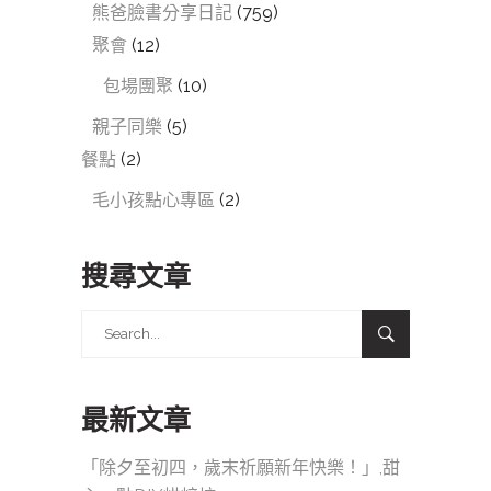
熊爸臉書分享日記
(759)
聚會
(12)
包場團聚
(10)
親子同樂
(5)
餐點
(2)
毛小孩點心專區
(2)
搜尋文章
Search
for:
最新文章
「除夕至初四，歲末祈願新年快樂！」,甜