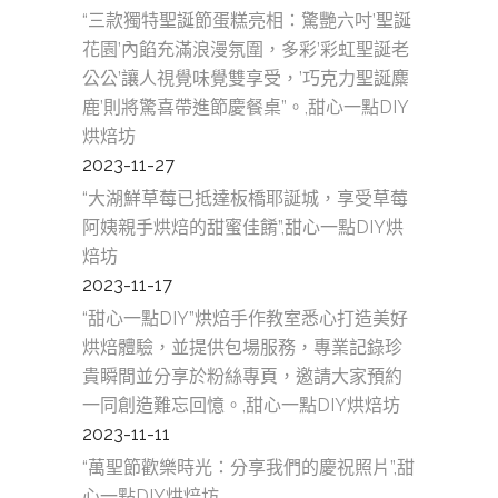
“三款獨特聖誕節蛋糕亮相：驚艷六吋’聖誕
花園’內餡充滿浪漫氛圍，多彩’彩虹聖誕老
公公’讓人視覺味覺雙享受，’巧克力聖誕麋
鹿’則將驚喜帶進節慶餐桌”。,甜心一點DIY
烘焙坊
2023-11-27
“大湖鮮草莓已抵達板橋耶誕城，享受草莓
阿姨親手烘焙的甜蜜佳餚”,甜心一點DIY烘
焙坊
2023-11-17
“甜心一點DIY”烘焙手作教室悉心打造美好
烘焙體驗，並提供包場服務，專業記錄珍
貴瞬間並分享於粉絲專頁，邀請大家預約
一同創造難忘回憶。,甜心一點DIY烘焙坊
2023-11-11
“萬聖節歡樂時光：分享我們的慶祝照片”,甜
心一點DIY烘焙坊