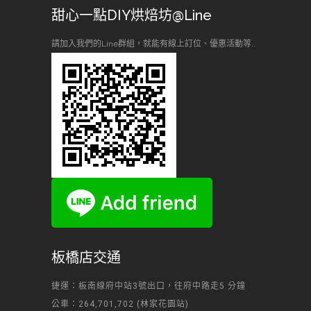
甜心一點DIY烘焙坊@Line
請加入我們的Line群組，就能有線上訂位、優惠活動等..
板橋店交通
捷運：板南線府中站3號出口，往府中路走5 分鐘
公車：264,701,702 (林家花園站)