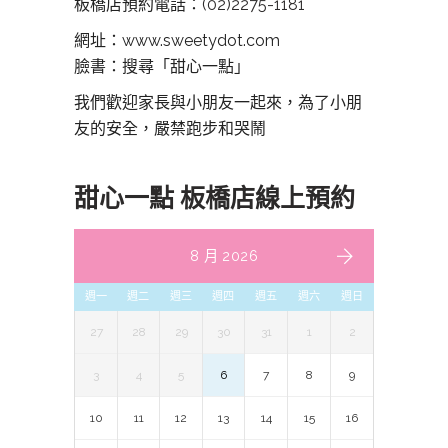
板橋店預約電話：
(02)2275-1181
網址：www.sweetydot.com
臉書：搜尋「甜心一點」
我們歡迎家長與小朋友一起來，為了小朋
友的安全，嚴禁跑步和哭鬧
甜心一點 板橋店線上預約
8 月 2026
週一
週二
週三
週四
週五
週六
週日
27
28
29
30
31
1
2
3
4
5
6
7
8
9
10
11
12
13
14
15
16