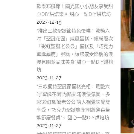
歡樂耶誕節！國光國小小朋友享受甜
心DIY烘焙樂。,甜心一點DIY烘焙坊
2023-12-19
“推出三款聖誕節特色蛋糕：驚艷六
吋「聖誕花園」戚風蛋糕、繽紛層次
「彩虹聖誕老公公」蛋糕及「巧克力
聖誕麋鹿」蛋糕，讓您感受節慶的浪
漫氛圍並品味美食”,甜心一點DIY烘焙
坊
2023-11-27
“三款獨特聖誕節蛋糕亮相：驚艷六
吋’聖誕花園’內餡充滿浪漫氛圍，多
彩’彩虹聖誕老公公’讓人視覺味覺雙
享受，’巧克力聖誕麋鹿’則將驚喜帶
進節慶餐桌”。,甜心一點DIY烘焙坊
2023-11-27