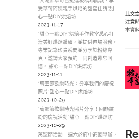
“大湖鮮草莓已抵達板橋耶誕城，享
受草莓阿姨親手烘焙的甜蜜佳餚”,甜
此文
心一點DIY烘焙坊
注意
2023-11-17
本資
“甜心一點DIY”烘焙手作教室悉心打
造美好烘焙體驗，並提供包場服務，
專業記錄珍貴瞬間並分享於粉絲專
頁，邀請大家預約一同創造難忘回
憶。,甜心一點DIY烘焙坊
2023-11-11
“萬聖節歡樂時光：分享我們的慶祝
照片”,甜心一點DIY烘焙坊
2023-10-29
“萬聖節歡樂時光照片分享！回顧繽
紛的慶祝活動”,甜心一點DIY烘焙坊
2023-10-29
Re
萬聖節活動 – 週六於府中商圈舉辦，