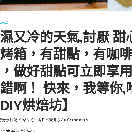
1-16
濕又冷的天氣,討厭 
烤箱，有甜點，有咖
，做好甜點可立即享
錯啊！ 快來，我等你,哈
DIY烘焙坊】
書分享日記
by
甜心一點DIY烘焙坊
0 Comments
冷的天氣,討厭😅