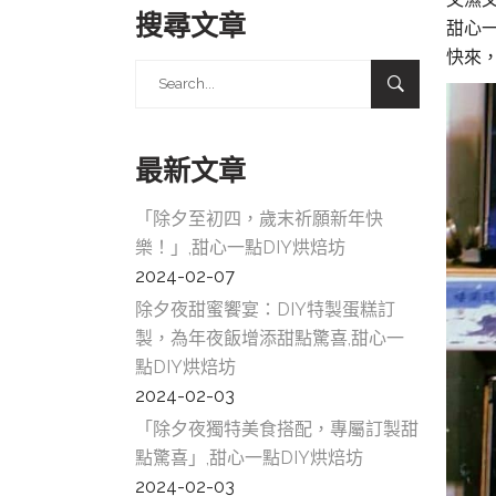
搜尋文章
甜心
快來，
Search
for:
最新文章
「除夕至初四，歲末祈願新年快
樂！」,甜心一點DIY烘焙坊
2024-02-07
除夕夜甜蜜饗宴：DIY特製蛋糕訂
製，為年夜飯增添甜點驚喜,甜心一
點DIY烘焙坊
2024-02-03
「除夕夜獨特美食搭配，專屬訂製甜
點驚喜」,甜心一點DIY烘焙坊
2024-02-03