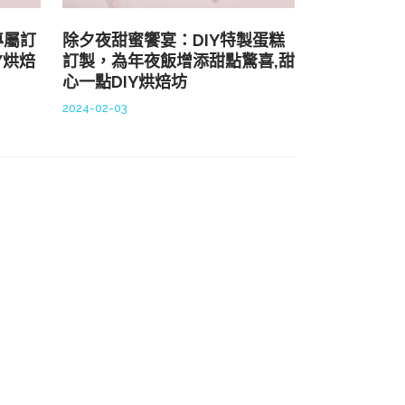
專屬訂
除夕夜甜蜜饗宴：DIY特製蛋糕
Y烘焙
訂製，為年夜飯增添甜點驚喜,甜
心一點DIY烘焙坊
2024-02-03