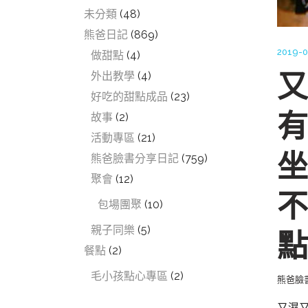
未分類
(48)
熊爸日記
(869)
2019-0
做甜點
(4)
又
外出教學
(4)
好吃的甜點成品
(23)
有
故事
(2)
活動專區
(21)
坐
熊爸臉書分享日記
(759)
聚會
(12)
不
包場團聚
(10)
親子同樂
(5)
點
餐點
(2)
毛小孩點心專區
(2)
熊爸臉
又濕又