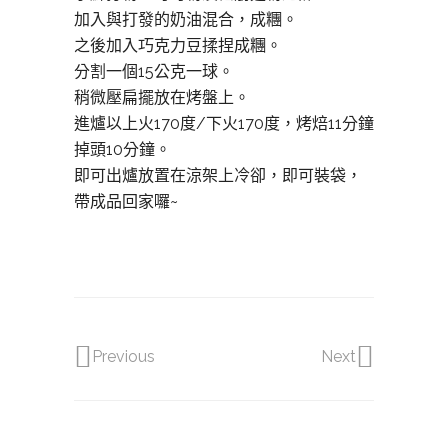
加入與打發的奶油混合，成糰。
之後加入巧克力豆揉捏成糰。
分割一個15公克一球。
稍微壓扁擺放在烤盤上。
進爐以上火170度/下火170度，烤焙11分鐘
掉頭10分鐘。
即可出爐放置在涼架上冷卻，即可裝袋，
帶成品回家囉~
Previous
Next