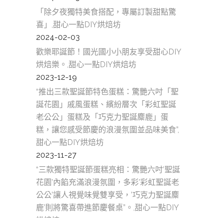
「除夕夜獨特美食搭配，專屬訂製甜點驚
喜」,甜心一點DIY烘焙坊
2024-02-03
歡樂耶誕節！國光國小小朋友享受甜心DIY
烘焙樂。,甜心一點DIY烘焙坊
2023-12-19
“推出三款聖誕節特色蛋糕：驚艷六吋「聖
誕花園」戚風蛋糕、繽紛層次「彩虹聖誕
老公公」蛋糕及「巧克力聖誕麋鹿」蛋
糕，讓您感受節慶的浪漫氛圍並品味美食”,
甜心一點DIY烘焙坊
2023-11-27
“三款獨特聖誕節蛋糕亮相：驚艷六吋’聖誕
花園’內餡充滿浪漫氛圍，多彩’彩虹聖誕老
公公’讓人視覺味覺雙享受，’巧克力聖誕麋
鹿’則將驚喜帶進節慶餐桌”。,甜心一點DIY