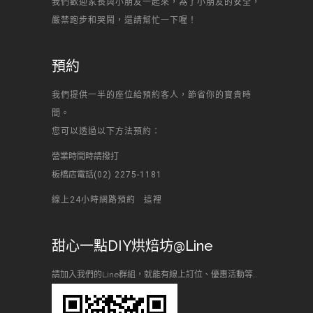
我們歡迎家長與小朋友一起來，為了小朋友的安全，
嚴禁跑步和哭鬧，還請幫忙一下喔！
預約
我們提供一半的座位給預約客人，節省你的寶貴時
間。
您可以透過以下方法預約：
營業時間時請撥打
板橋店電話
(02) 2275-1181
線上24小時網路預約
這裡
甜心一點DIY烘焙坊@Line
請加入我們的Line群組，就能有線上訂位、優惠活動等..