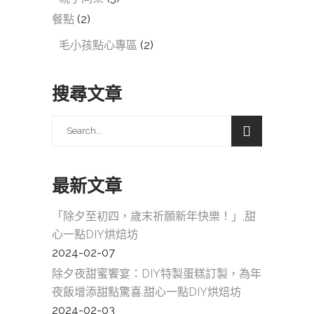
餐點
(2)
毛小孩點心專區
(2)
搜尋文章
Search
for:
最新文章
「除夕至初四，歲末祈願新年快樂！」,甜
心一點DIY烘焙坊
2024-02-07
除夕夜甜蜜饗宴：DIY特製蛋糕訂製，為年
夜飯增添甜點驚喜,甜心一點DIY烘焙坊
2024-02-03