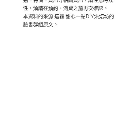
動、特價、資訊等相關資訊，請注意時效
性，煩請在預約、消費之前再次確認。
本資料的來源 這裡
甜心一點DIY烘焙坊的
臉書群組原文。
板橋DIY烘焙,
板橋DIY烘焙,
板橋DIY蛋糕,
板橋甜點,板橋