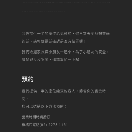
去,新北市自己做,新北市,新北DIY烘焙,新北DIY烘焙,新北DIY蛋糕,新北甜點,新北烘焙,新北做甜點,新北 甜點,新北生日,新北景點,新北名店,新北美食,新北何處去,新北自己做,新北,DIY烘焙,DIY蛋糕,蛋糕DIY,甜點,甜點,自己做蛋糕,diy,一點,甜點,蛋糕,自己做, 烘焙,點心,生日蛋糕,自己做生日蛋糕,甜點DIY,場
地出租,聚會,聯誼,辦活動,場地,生日趴,甜心一點DIY烘焙坊,芋頭蛋糕,生日蛋糕,水果蛋糕,起司蛋糕,母前節蛋糕,宴會蛋糕,結婚蛋糕,彌月蛋糕,馬卡龍,丙級證照,
我們提供一半的座位給免預約，假日當天突然想來玩
的話，請打個電話確認是否有位置喔！
我們歡迎家長與小朋友一起來，為了小朋友的安全，
嚴禁跑步和哭鬧，還請幫忙一下喔！
預約
我們提供一半的座位給預約客人，節省你的寶貴時
間。
您可以透過以下方法預約：
營業時間時請撥打
板橋店電話
(02) 2275-1181