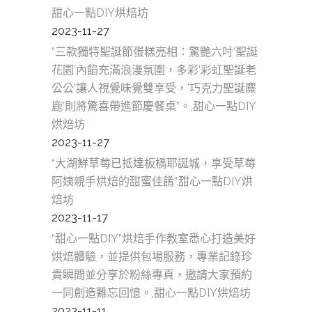
甜心一點DIY烘焙坊
2023-11-27
“三款獨特聖誕節蛋糕亮相：驚艷六吋’聖誕
花園’內餡充滿浪漫氛圍，多彩’彩虹聖誕老
公公’讓人視覺味覺雙享受，’巧克力聖誕麋
鹿’則將驚喜帶進節慶餐桌”。,甜心一點DIY
烘焙坊
2023-11-27
“大湖鮮草莓已抵達板橋耶誕城，享受草莓
阿姨親手烘焙的甜蜜佳餚”,甜心一點DIY烘
焙坊
2023-11-17
“甜心一點DIY”烘焙手作教室悉心打造美好
烘焙體驗，並提供包場服務，專業記錄珍
貴瞬間並分享於粉絲專頁，邀請大家預約
一同創造難忘回憶。,甜心一點DIY烘焙坊
2023-11-11