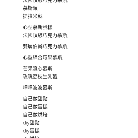
法國頂級巧克力慕斯,
慕斯類,
提拉米蘇,
心型慕斯蛋糕,
法國頂級巧克力慕斯,
雙層伯爵巧克力慕斯,
心型綜合莓果慕斯,
芒果流心慕斯,
玫瑰荔枝生乳酪,
嗶嗶波波慕斯,
自己做甜點,
自己做蛋糕,
自己做烘焙,
diy甜點,
diy蛋糕,