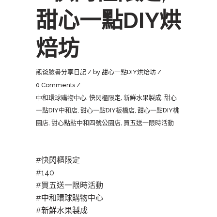
甜心一點DIY烘
焙坊
熊爸臉書分享日記
by
甜心一點DIY烘焙坊
0 Comments
中和環球購物中心
,
快閃櫃限定
,
新鮮水果製成
,
甜心
一點DIY中和店
,
甜心一點DIY板橋店
,
甜心一點DIY桃
園店
,
甜心點點中和四號公園店
,
買五送一限時活動
#快閃櫃限定
#140
#買五送一限時活動
#中和環球購物中心
#新鮮水果製成