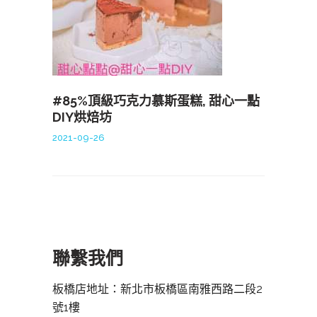
#85%頂級巧克力慕斯蛋糕, 甜心一點
DIY烘焙坊
2021-09-26
聯繫我們
板橋店地址：新北市板橋區南雅西路二段2
號1樓