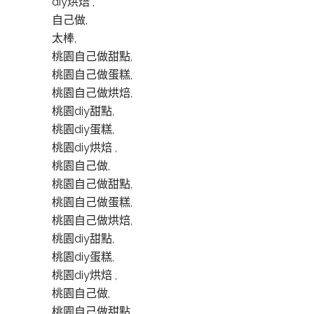
diy烘焙 ,
自己做,
太棒,
桃園自己做甜點,
桃園自己做蛋糕,
桃園自己做烘焙,
桃園diy甜點,
桃園diy蛋糕,
桃園diy烘焙 ,
桃園自己做,
桃園自己做甜點,
桃園自己做蛋糕,
桃園自己做烘焙,
桃園diy甜點,
桃園diy蛋糕,
桃園diy烘焙 ,
桃園自己做,
桃園自己做甜點,