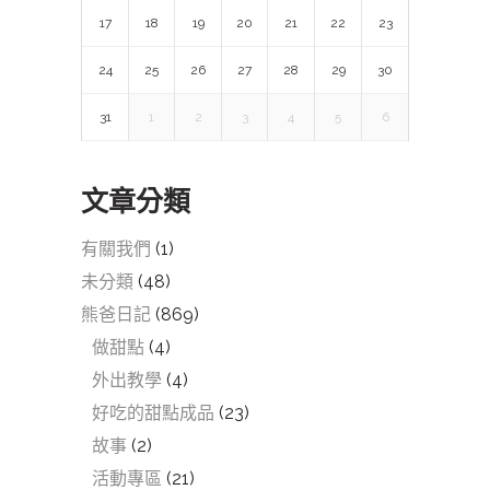
17
18
19
20
21
22
23
24
25
26
27
28
29
30
31
1
2
3
4
5
6
文章分類
有關我們
(1)
未分類
(48)
熊爸日記
(869)
做甜點
(4)
外出教學
(4)
好吃的甜點成品
(23)
故事
(2)
活動專區
(21)