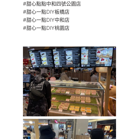
#甜心點點中和四號公園店
#甜心一點DIY板橋店
#甜心一點DIY中和店
#甜心一點DIY桃園店