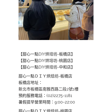
【甜心一點DIY烘培坊-板橋店】
【甜心一點DIY烘培坊-桃園店】
【甜心一點DIY烘培坊-中和店】
甜心一點ＤＩＹ烘焙坊-板橋店
板橋店地址：
新北市板橋區南雅西路二段2號1樓
預約服務電話：(02)2275-1181
暑假提早營業時間：9:00~22:00
甜心一點ＤＩＹ烘焙坊-桃園店