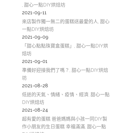
, 甜心一點DIY烘焙坊
2021-09-11
來店製作獨一無二的蛋糕送最愛的人, 甜心
一點DIY烘焙坊
2021-09-09
「甜心點點珠寶盒蛋糕」, 甜心一點DIY烘
焙坊
2021-09-01
準備好迎接我們了嗎？, 甜心一點DIY烘焙
坊
2021-08-28
低迷的天氣、情緒、疫情、經濟, 甜心一點
DIY烘焙坊
2021-08-24
超有愛的蛋糕 爸爸媽媽與小孩一同DIY製
作小朋友的生日蛋糕 幸福滿滿, 甜心一點