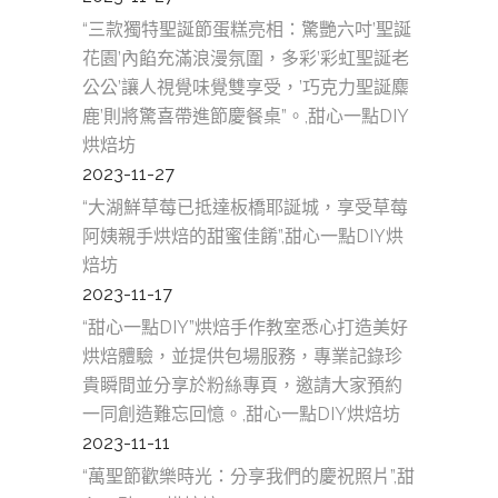
“三款獨特聖誕節蛋糕亮相：驚艷六吋’聖誕
花園’內餡充滿浪漫氛圍，多彩’彩虹聖誕老
公公’讓人視覺味覺雙享受，’巧克力聖誕麋
鹿’則將驚喜帶進節慶餐桌”。,甜心一點DIY
烘焙坊
2023-11-27
“大湖鮮草莓已抵達板橋耶誕城，享受草莓
阿姨親手烘焙的甜蜜佳餚”,甜心一點DIY烘
焙坊
2023-11-17
“甜心一點DIY”烘焙手作教室悉心打造美好
烘焙體驗，並提供包場服務，專業記錄珍
貴瞬間並分享於粉絲專頁，邀請大家預約
一同創造難忘回憶。,甜心一點DIY烘焙坊
2023-11-11
“萬聖節歡樂時光：分享我們的慶祝照片”,甜