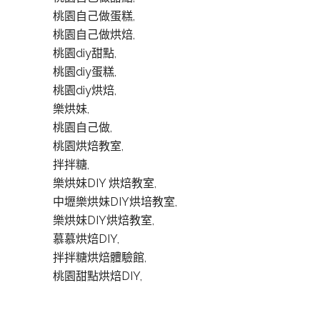
桃園自己做蛋糕,
桃園自己做烘焙,
桃園diy甜點,
桃園diy蛋糕,
桃園diy烘焙,
樂烘妹,
桃園自己做,
桃園烘焙教室,
拌拌糖,
樂烘妹DIY 烘焙教室,
中壢樂烘妹DIY烘培教室,
樂烘妹DIY烘焙教室,
慕慕烘焙DIY,
拌拌糖烘焙體驗館,
桃園甜點烘焙DIY,