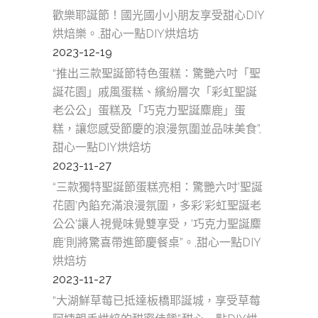
歡樂耶誕節！國光國小小朋友享受甜心DIY
烘焙樂。,甜心一點DIY烘焙坊
2023-12-19
“推出三款聖誕節特色蛋糕：驚艷六吋「聖
誕花園」戚風蛋糕、繽紛層次「彩虹聖誕
老公公」蛋糕及「巧克力聖誕麋鹿」蛋
糕，讓您感受節慶的浪漫氛圍並品味美食”,
甜心一點DIY烘焙坊
2023-11-27
“三款獨特聖誕節蛋糕亮相：驚艷六吋’聖誕
花園’內餡充滿浪漫氛圍，多彩’彩虹聖誕老
公公’讓人視覺味覺雙享受，’巧克力聖誕麋
鹿’則將驚喜帶進節慶餐桌”。,甜心一點DIY
烘焙坊
2023-11-27
“大湖鮮草莓已抵達板橋耶誕城，享受草莓