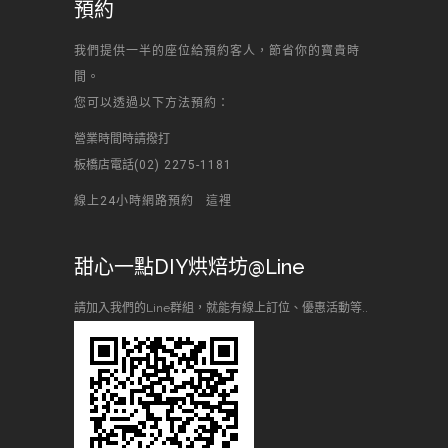
預約
我們提供一半的座位給預約客人，節省你的寶貴時
間。
您可以透過以下方法預約：
營業時間時請撥打
板橋店電話
(02) 2275-1181
線上24小時網路預約
這裡
甜心一點DIY烘焙坊@Line
請加入我們的Line群組，就能有線上訂位、優惠活動等..