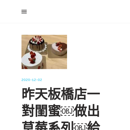
2020-12-02
昨天板橋店一
對閨蜜￼做出
草莓系列￼給