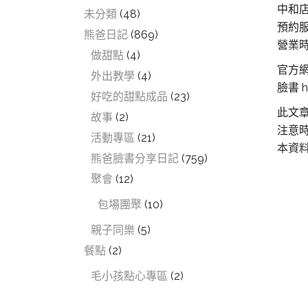
中和
未分類
(48)
預約服務
熊爸日記
(869)
營業時間
做甜點
(4)
官方網站
外出教學
(4)
臉書 h
好吃的甜點成品
(23)
此文
故事
(2)
注意
活動專區
(21)
本資
熊爸臉書分享日記
(759)
聚會
(12)
包場團聚
(10)
親子同樂
(5)
餐點
(2)
毛小孩點心專區
(2)