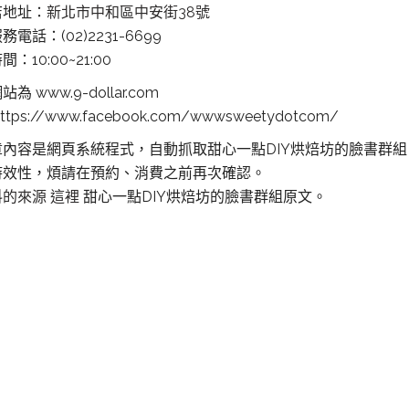
店地址：
新北市中和區中安街38號
電話：(02)2231-6699
：10:00~21:00
為 www.9-dollar.com
ttps://www.facebook.com/wwwsweetydotcom/
章內容是網頁系統程式，自動抓取甜心一點DIY烘焙坊的臉書群
時效性，煩請在預約、消費之前再次確認。
料的來源 這裡
甜心一點DIY烘焙坊的臉書群組原文。