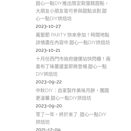
口
甜心一點DIY推出限定款蛋糕甜點，
內
大朋友小朋友皆可參與甜點派對,甜
心一點DIY烘焙坊
糕
2023-10-27
甜
萬聖節 PARTY 快來參加！時間地點
美
詳情盡在內容中,甜心一點DIY烘焙坊
2023-10-21
內
十月份西門市政府捷運站快閃櫃！兩
壢
喜布丁味蕾盛宴即將登場,甜心一點
DIY烘焙坊
中
2023-09-22
糕
中秋DIY：自家製作美味月餅，團圓
甜
更溫馨,甜心一點DIY烘焙坊
2023-09-20
美
等了一年，終於來了, 甜心一點DIY
中
烘焙坊
2021-12-09