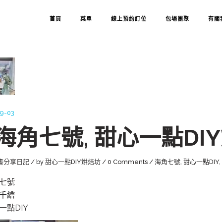
首頁
菜單
線上預約訂位
包場團聚
有關
9-03
海角七號, 甜心一點DI
書分享日記
by
甜心一點DIY烘焙坊
0 Comments
海角七號
,
甜心一點DIY
,
七號
千繪
一點DIY