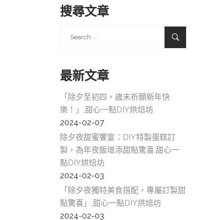
板
搜尋文章
糕
Search
甜
for:
美
最新文章
板
橋
「除夕至初四，歲末祈願新年快
樂！」,甜心一點DIY烘焙坊
桃
2024-02-07
糕
除夕夜甜蜜饗宴：DIY特製蛋糕訂
製，為年夜飯增添甜點驚喜,甜心一
甜
點DIY烘焙坊
美
2024-02-03
桃
「除夕夜獨特美食搭配，專屬訂製甜
點驚喜」,甜心一點DIY烘焙坊
園
2024-02-03