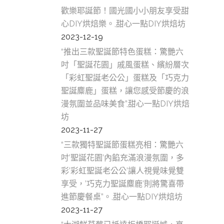
新
歡樂耶誕節！國光國小小朋友享受甜
心DIY烘焙樂。,甜心一點DIY烘焙坊
糕
2023-12-19
甜
“推出三款聖誕節特色蛋糕：驚艷六
美
吋「聖誕花園」戚風蛋糕、繽紛層次
「彩虹聖誕老公公」蛋糕及「巧克力
新
聖誕麋鹿」蛋糕，讓您感受節慶的浪
莊
漫氛圍並品味美食”,甜心一點DIY烘焙
坊
土
2023-11-27
糕
“三款獨特聖誕節蛋糕亮相：驚艷六
吋’聖誕花園’內餡充滿浪漫氛圍，多
甜
彩’彩虹聖誕老公公’讓人視覺味覺雙
美
享受，’巧克力聖誕麋鹿’則將驚喜帶
土
進節慶餐桌”。,甜心一點DIY烘焙坊
2023-11-27