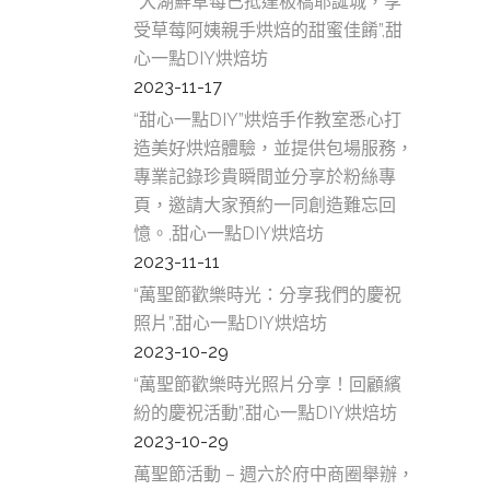
城
“大湖鮮草莓已抵達板橋耶誕城，享
中
受草莓阿姨親手烘焙的甜蜜佳餚”,甜
心一點DIY烘焙坊
糕
2023-11-17
甜
“甜心一點DIY”烘焙手作教室悉心打
美
造美好烘焙體驗，並提供包場服務，
專業記錄珍貴瞬間並分享於粉絲專
中
頁，邀請大家預約一同創造難忘回
和
憶。,甜心一點DIY烘焙坊
2023-11-11
林
“萬聖節歡樂時光：分享我們的慶祝
糕
照片”,甜心一點DIY烘焙坊
2023-10-29
甜
“萬聖節歡樂時光照片分享！回顧繽
美
紛的慶祝活動”,甜心一點DIY烘焙坊
林
2023-10-29
萬聖節活動 – 週六於府中商圈舉辦，