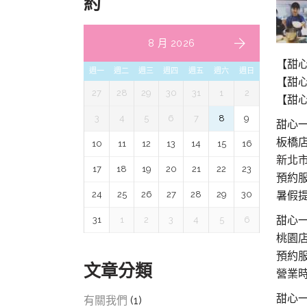
約
8 月 2026
【甜心
週一
週二
週三
週四
週五
週六
週日
【甜心
27
28
29
30
31
1
2
【甜心
3
4
5
6
7
8
9
甜心
板橋
10
11
12
13
14
15
16
新北市
17
18
19
20
21
22
23
預約服務
24
25
26
27
28
29
30
暑假提
甜心
31
1
2
3
4
5
6
桃園
預約服
文章分類
營業時間
甜心
有關我們
(1)