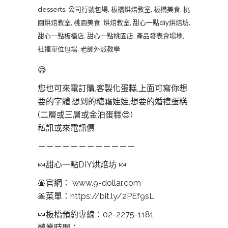
desserts
,
公司行號包場
,
板橋烘焙教室
,
板橋美食
,
桃
園烘焙教室
,
桃園美食
,
烘焙教室
,
甜心一點diy烘焙坊
,
甜心一點板橋店
,
甜心一點桃園店
,
產品發表會場地
,
社褔單位包場
,
老師外派教學
😅
您也可來電訂購,客製化蛋糕,上面可寫你想
要的字體,想到的糖霜娃娃,想要的婚禮蛋糕
(二層或三層或金泊蛋糕
😍
)
私訊或來電訊價
－－－－－－－－－－－－
🍬
甜心一點DIY烘焙坊
🍬
🥞
官網：
www.9-dollar.com
🥞
菜單：
https://bit.ly/2PEf9sL
🍬
板橋預約專線：02-2275-1181
營業時間：