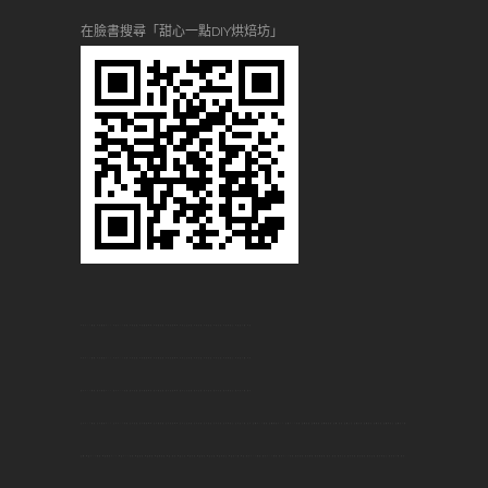
在臉書搜尋「甜心一點DIY烘焙坊」
台大DIY烘焙,台大烘焙DIY,台大DIY蛋糕,台大甜點,台大烘焙教室,台大做甜點,台大甜點教學,台大生日蛋糕,台大景點,台大名店,台大美食,台大何處去,台大自己做,台大,板橋DIY烘焙,板橋烘焙DIY,板橋DIY蛋糕,板橋甜點,板橋烘焙,板橋做甜點,板橋 甜點,板橋生日,板橋景點,板橋名店,板橋美食,板橋何處去,板橋自己做,
板橋,桃園DIY烘焙,桃園烘焙DIY,桃園DIY蛋糕,桃園甜點,桃園烘焙,桃園做甜點,桃園 甜點,桃園生日,桃園景點,桃園名店,桃園美食,桃園何處去,桃園自己做,桃園,新莊DIY烘焙,新莊DIY烘焙,新莊DIY蛋糕,新莊甜點,新莊烘焙,新莊做甜點,新莊 甜點,新莊生日,新莊景點,新莊名店,新莊美食,新莊何處去,新莊自己做,新莊,