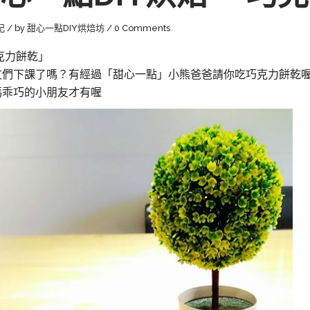
記
by
甜心一點DIY烘焙坊
0 Comments
克力餅乾」
友們下課了嗎？有經過「甜心一點」小熊爸爸請你吃巧克力餅乾
媽乖巧的小朋友才有喔