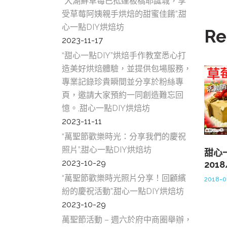
“大湖鮮草莓已抵達板橋耶誕城，享
受草莓阿姨親手烘焙的甜蜜佳餚”,甜
心一點DIY烘焙坊
Re
2023-11-17
“甜心一點DIY”烘焙手作教室悉心打
造美好烘焙體驗，並提供包場服務，
專業記錄珍貴瞬間並分享於粉絲專
頁，邀請大家預約一同創造難忘回
憶。,甜心一點DIY烘焙坊
2023-11-11
“萬聖節歡樂時光：分享我們的慶祝
照片”,甜心一點DIY烘焙坊
甜心
2023-10-29
201
“萬聖節歡樂時光照片分享！回顧繽
2018-0
紛的慶祝活動”,甜心一點DIY烘焙坊
2023-10-29
萬聖節活動 – 週六於府中商圈舉辦，