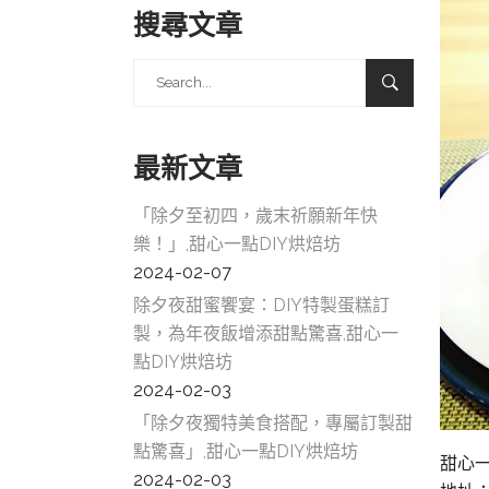
搜尋文章
Search
for:
最新文章
「除夕至初四，歲末祈願新年快
樂！」,甜心一點DIY烘焙坊
2024-02-07
除夕夜甜蜜饗宴：DIY特製蛋糕訂
製，為年夜飯增添甜點驚喜,甜心一
點DIY烘焙坊
2024-02-03
「除夕夜獨特美食搭配，專屬訂製甜
點驚喜」,甜心一點DIY烘焙坊
甜心一
2024-02-03