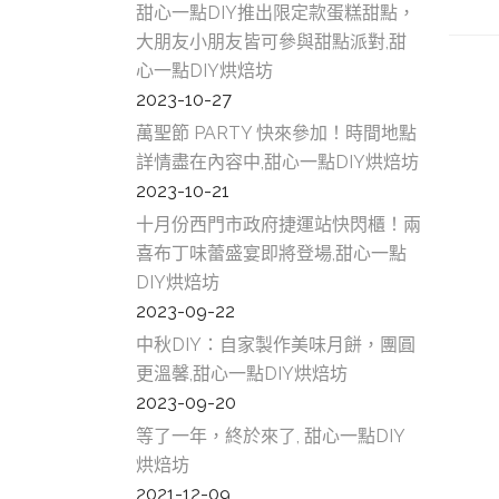
甜心一點DIY推出限定款蛋糕甜點，
大朋友小朋友皆可參與甜點派對,甜
心一點DIY烘焙坊
2023-10-27
萬聖節 PARTY 快來參加！時間地點
詳情盡在內容中,甜心一點DIY烘焙坊
2023-10-21
十月份西門市政府捷運站快閃櫃！兩
喜布丁味蕾盛宴即將登場,甜心一點
DIY烘焙坊
2023-09-22
中秋DIY：自家製作美味月餅，團圓
更溫馨,甜心一點DIY烘焙坊
2023-09-20
等了一年，終於來了, 甜心一點DIY
烘焙坊
2021-12-09