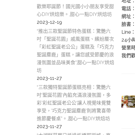
地址
歡樂耶誕節！國光國小小朋友享受甜
電話：(
心DIY烘焙樂。,甜心一點DIY烘焙坊
網址：w
2023-12-19
臉書
“推出三款聖誕節特色蛋糕：驚艷六
Line
吋「聖誕花園」戚風蛋糕、繽紛層次
24小時
「彩虹聖誕老公公」蛋糕及「巧克力
營業時
聖誕麋鹿」蛋糕，讓您感受節慶的浪
我們
漫氛圍並品味美食”,甜心一點DIY烘焙
坊
2023-11-27
“三款獨特聖誕節蛋糕亮相：驚艷六
吋’聖誕花園’內餡充滿浪漫氛圍，多
彩’彩虹聖誕老公公’讓人視覺味覺雙
享受，’巧克力聖誕麋鹿’則將驚喜帶
進節慶餐桌”。,甜心一點DIY烘焙坊
2023-11-27