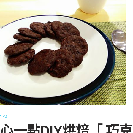
2-23
心一點DIY烘焙「 巧