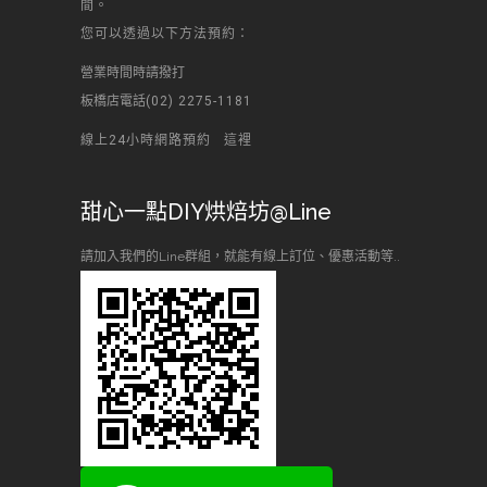
間。
您可以透過以下方法預約：
營業時間時請撥打
板橋店電話
(02) 2275-1181
線上24小時網路預約
這裡
甜心一點DIY烘焙坊@Line
請加入我們的Line群組，就能有線上訂位、優惠活動等..