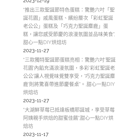
2023-12-19
“推出三款聖誕節特色蛋糕：驚艷六吋「聖
誕花園」戚風蛋糕、繽紛層次「彩虹聖誕
老公公」蛋糕及「巧克力聖誕麋鹿」蛋
糕，讓您感受節慶的浪漫氛圍並品味美食”,
甜心一點DIY烘焙坊
2023-11-27
“三款獨特聖誕節蛋糕亮相：驚艷六吋’聖誕
花園’內餡充滿浪漫氛圍，多彩’彩虹聖誕老
公公’讓人視覺味覺雙享受，’巧克力聖誕麋
鹿’則將驚喜帶進節慶餐桌”。,甜心一點DIY
烘焙坊
2023-11-27
“大湖鮮草莓已抵達板橋耶誕城，享受草莓
阿姨親手烘焙的甜蜜佳餚”,甜心一點DIY烘
焙坊
2023-11-17