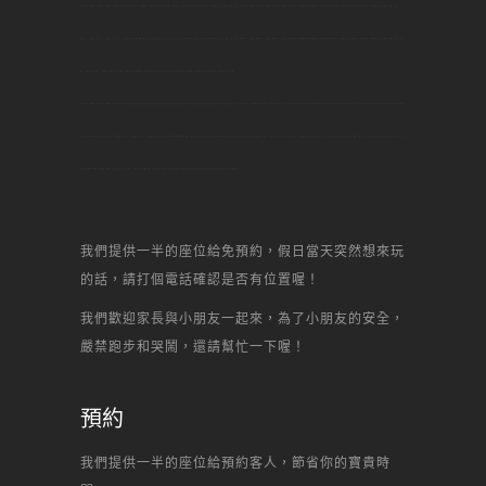
土城DIY烘焙,土城DIY烘焙,土城DIY蛋糕,土城甜點,土城烘焙,土城做甜點,土城 甜點,土城生日,土城景點,土城名店,土城美食,土城何處去,土城自己做,土城,中和DIY烘焙,中和DIY烘焙,中和DIY蛋糕,中和甜點,中和烘焙,中和做甜點,中和 甜點,中和生日,中和景點,中和名店,中和美食,中和何處去,中和自己做,中和,
林口DIY烘焙,林口DIY烘焙,林口DIY蛋糕,林口甜點,林口烘焙,林口做甜點,林口 甜點,林口生日,林口景點,林口名店,林口美食,林口何處去,林口自己做,林口,內壢DIY烘焙,內壢DIY烘焙,內壢DIY蛋糕,內壢甜點,內壢烘焙,內壢做甜點,內壢 甜點,內壢生日,內壢景點,內壢名店,內壢美食,內壢何處去,內壢自己做,內壢,中壢
DIY烘焙,中壢DIY烘焙,中壢DIY蛋糕,中壢甜點,中壢烘焙,中壢做甜點,中壢 甜點,中壢生日,中壢景點,中壢名店,中壢美食,中壢何處去,中壢自己做,中壢,
南崁DIY烘焙,南崁DIY烘焙,南崁DIY蛋糕,南崁甜點,南崁烘焙,南崁做甜點,南崁 甜點,南崁生日,南崁景點,南崁名店,南崁美食,南崁何處去,南崁自己做,南崁,新北市DIY烘焙,新北市DIY烘焙,新北市DIY蛋糕,新北市甜點,新北市烘焙,新北市做甜點,新北市 甜點,新北市生日,新北市景點,新北市名店,新北市美食,新北市何處
去,新北市自己做,新北市,新北DIY烘焙,新北DIY烘焙,新北DIY蛋糕,新北甜點,新北烘焙,新北做甜點,新北 甜點,新北生日,新北景點,新北名店,新北美食,新北何處去,新北自己做,新北,DIY烘焙,DIY蛋糕,蛋糕DIY,甜點,甜點,自己做蛋糕,diy,一點,甜點,蛋糕,自己做, 烘焙,點心,生日蛋糕,自己做生日蛋糕,甜點DIY,場
地出租,聚會,聯誼,辦活動,場地,生日趴,甜心一點DIY烘焙坊,芋頭蛋糕,生日蛋糕,水果蛋糕,起司蛋糕,母前節蛋糕,宴會蛋糕,結婚蛋糕,彌月蛋糕,馬卡龍,丙級證照,
我們提供一半的座位給免預約，假日當天突然想來玩
的話，請打個電話確認是否有位置喔！
我們歡迎家長與小朋友一起來，為了小朋友的安全，
嚴禁跑步和哭鬧，還請幫忙一下喔！
預約
我們提供一半的座位給預約客人，節省你的寶貴時