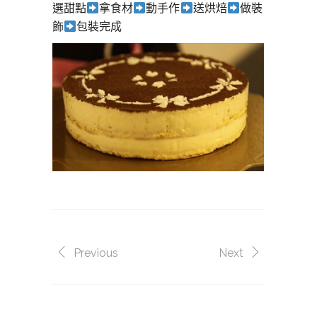
選甜點
拿食材
動手作
送烘焙
做裝
飾
包裝完成
Previous
Next