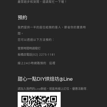
嚴禁跑步和哭鬧，還請幫忙一下喔！
預約
我們提供一半的座位給預約客人，節省你的寶貴時
間。
您可以透過以下方法預約：
營業時間時請撥打
板橋店電話
(02) 2275-1181
線上24小時網路預約
這裡
甜心一點DIY烘焙坊@Line
請加入我們的Line群組，就能有線上訂位、優惠活動等..