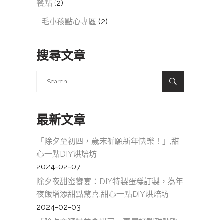
餐點
(2)
毛小孩點心專區
(2)
搜尋文章
Search
for:
最新文章
「除夕至初四，歲末祈願新年快樂！」,甜
心一點DIY烘焙坊
2024-02-07
除夕夜甜蜜饗宴：DIY特製蛋糕訂製，為年
夜飯增添甜點驚喜,甜心一點DIY烘焙坊
2024-02-03