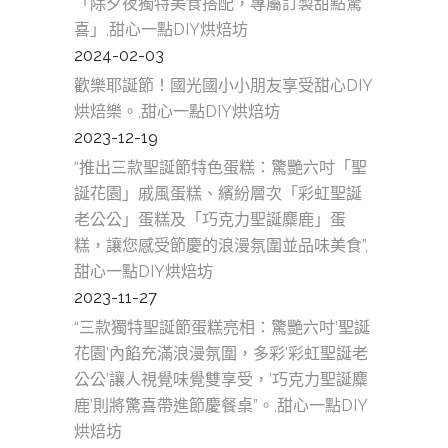
「除夕夜獨特美食搭配，專屬訂製甜點驚
喜」,甜心一點DIY烘焙坊
2024-02-03
歡樂耶誕節！國光國小小朋友享受甜心DIY
烘焙樂。,甜心一點DIY烘焙坊
2023-12-19
“推出三款聖誕節特色蛋糕：驚艷六吋「聖
誕花園」戚風蛋糕、繽紛層次「彩虹聖誕
老公公」蛋糕及「巧克力聖誕麋鹿」蛋
糕，讓您感受節慶的浪漫氛圍並品味美食”,
甜心一點DIY烘焙坊
2023-11-27
“三款獨特聖誕節蛋糕亮相：驚艷六吋’聖誕
花園’內餡充滿浪漫氛圍，多彩’彩虹聖誕老
公公’讓人視覺味覺雙享受，’巧克力聖誕麋
鹿’則將驚喜帶進節慶餐桌”。,甜心一點DIY
烘焙坊