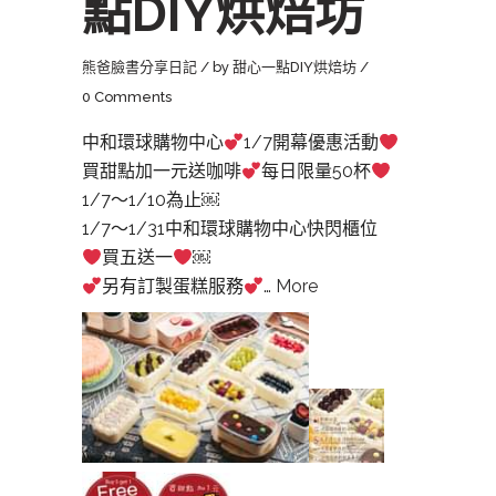
點DIY烘焙坊
熊爸臉書分享日記
by
甜心一點DIY烘焙坊
0 Comments
中和環球購物中心
1/7開幕優惠活動
買甜點加一元送咖啡
每日限量50杯
1/7～1/10為止￼
1/7～1/31中和環球購物中心快閃櫃位
買五送一
￼
另有訂製蛋糕服務
…
More