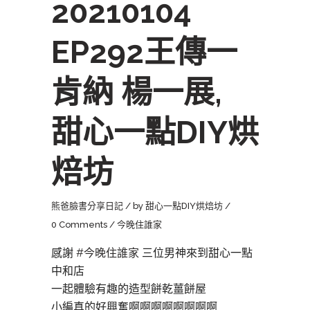
20210104
EP292王傳一
肯納 楊一展,
甜心一點DIY烘
焙坊
熊爸臉書分享日記
by
甜心一點DIY烘焙坊
0 Comments
今晚住誰家
感謝
#今晚住誰家
三位男神來到甜心一點
中和店
一起體驗有趣的造型餅乾薑餅屋
小編真的好興奮啊啊啊啊啊啊啊啊