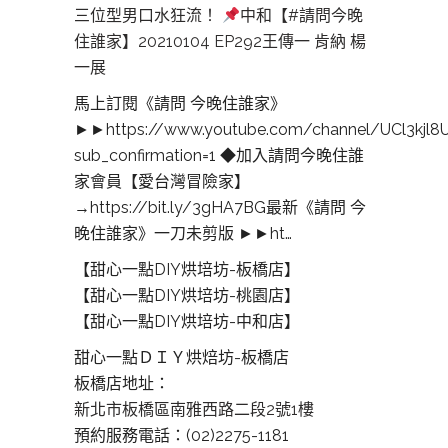
三位型男口水狂流！
中和【#請問今晚
住誰家】20210104 EP292王傳一 肯納 楊
一展
馬上訂閱《請問 今晚住誰家》
►►https://www.youtube.com/channel/UCl3kjl
sub_confirmation=1 ◆加入請問今晚住誰
家會員【愛台灣冒險家】
→https://bit.ly/3gHA7BG最新《請問 今
晚住誰家》一刀未剪版 ►►ht…
【甜心一點DIY烘培坊-板橋店】
【甜心一點DIY烘培坊-桃園店】
【甜心一點DIY烘培坊-中和店】
甜心一點ＤＩＹ烘焙坊-板橋店
板橋店地址：
新北市板橋區南雅西路二段2號1樓
預約服務電話：(02)2275-1181