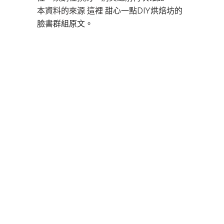
本資料的來源 這裡
甜心一點DIY烘焙坊的
臉書群組原文。
板橋DIY烘焙,
板橋DIY烘焙,
板橋DIY蛋糕,
板橋甜點,板橋