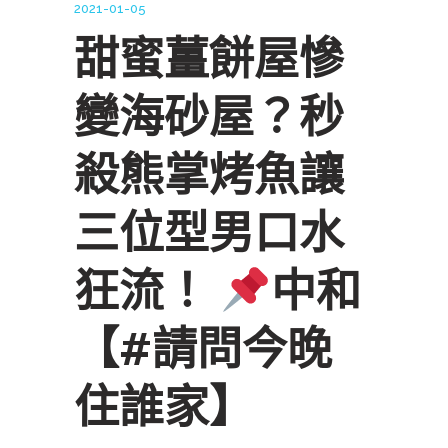
2021-01-05
甜蜜薑餅屋慘
變海砂屋？秒
殺熊掌烤魚讓
三位型男口水
狂流！
中和
【#請問今晚
住誰家】