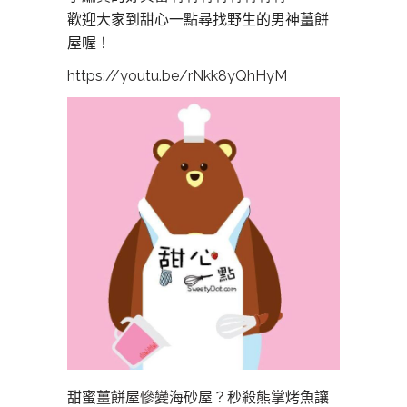
歡迎大家到甜心一點尋找野生的男
神薑餅
屋喔！
https://
youtu.be/
rNkk8yQhHyM
甜蜜薑餅屋慘變海砂屋？秒殺熊掌烤魚讓