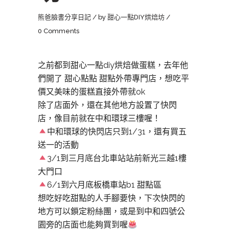
熊爸臉書分享日記
by
甜心一點DIY烘焙坊
0 Comments
之前都到甜心一點diy烘焙做蛋糕，去年他
們開了 甜心點點 甜點外帶專門店，想吃平
價又美味的蛋糕直接外帶就ok
除了店面外，還在其他地方設置了快閃
店，像目前就在中和環球三樓喔！
中和環球的快閃店只到1/31，還有買五
送一的活動
3/1到三月底台北車站站前新光三越1樓
大門口
6/1到六月底板橋車站b1 甜點區
想吃好吃甜點的人手腳要快，下次快閃的
地方可以鎖定粉絲團，或是到中和四號公
園旁的店面也能夠買到喔