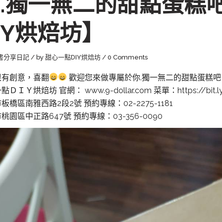
.獨一無二的甜點蛋糕吧
IY烘焙坊】
書分享日記
by
甜心一點DIY烘焙坊
0 Comments
很有創意，喜翻
歡迎您來做專屬於你.獨一無二的甜點蛋糕吧
ＤＩＹ烘焙坊 官網： www.9-dollar.com 菜單：https://bit.ly
板橋區南雅西路2段2號 預約專線：02-2275-1181
桃園區中正路647號 預約專線：03-356-0090