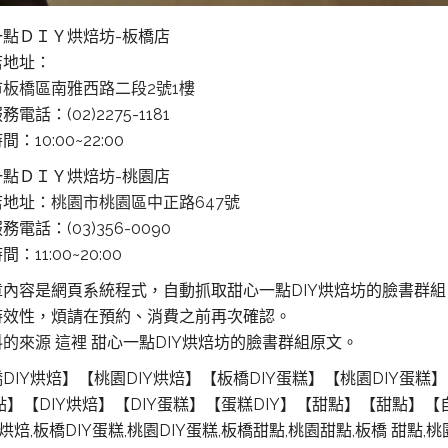
一點ＤＩＹ烘焙坊-板橋店
店地址：
板橋區南雅西路二段2號1樓
電話：(02)2275-1181
：10:00~22:00
一點ＤＩＹ烘焙坊-桃園店
店地址：
桃園市桃園區中正路647號
務電話：(03)356-0090
：11:00~20:00
章內容是網頁系統程式，自動抓取甜心一點DIY烘焙坊的臉書群
時效性，煩請在預約、消費之前再次確認。
料的來源 這裡
甜心一點DIY烘焙坊的臉書群組原文。
DIY烘焙】【桃園DIY烘焙】【板橋DIY蛋糕】【桃園DIY蛋
點】【DIY烘焙】【DIY蛋糕】【蛋糕DIY】【甜點】【甜點】【
Y烘焙,板橋DIY蛋糕,桃園DIY蛋糕,板橋甜點,桃園甜點,板橋 甜點,桃園 