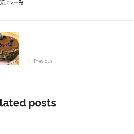
,diy,一點
Previous
lated posts