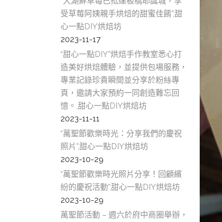
“大湖鮮草莓已抵達板橋耶誕城，享
受草莓阿姨親手烘焙的甜蜜佳餚”,甜
心一點DIY烘焙坊
2023-11-17
“甜心一點DIY”烘焙手作教室悉心打
造美好烘焙體驗，並提供包場服務，
專業記錄珍貴瞬間並分享於粉絲專
頁，邀請大家預約一同創造難忘回
憶。,甜心一點DIY烘焙坊
2023-11-11
“萬聖節歡樂時光：分享我們的慶祝
照片”,甜心一點DIY烘焙坊
2023-10-29
“萬聖節歡樂時光照片分享！回顧繽
紛的慶祝活動”,甜心一點DIY烘焙坊
2023-10-29
萬聖節活動 – 週六於府中商圈舉辦，