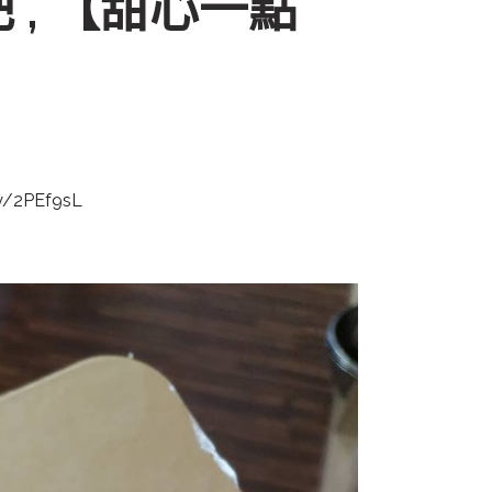
 , 【甜心一點
/2PEf9sL