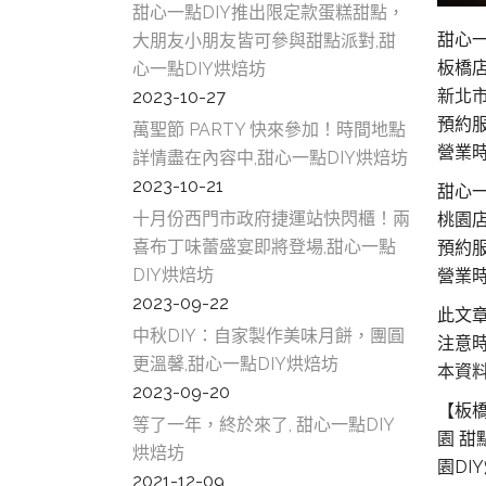
甜心一點DIY推出限定款蛋糕甜點，
甜心
大朋友小朋友皆可參與甜點派對,甜
板橋
心一點DIY烘焙坊
新北市
2023-10-27
預約服務
萬聖節 PARTY 快來參加！時間地點
營業時間
詳情盡在內容中,甜心一點DIY烘焙坊
2023-10-21
甜心
十月份西門市政府捷運站快閃櫃！兩
桃園
喜布丁味蕾盛宴即將登場,甜心一點
預約服
DIY烘焙坊
營業時間
2023-09-22
此文
中秋DIY：自家製作美味月餅，團圓
注意
更溫馨,甜心一點DIY烘焙坊
本資
2023-09-20
【板橋
等了一年，終於來了, 甜心一點DIY
園 甜
烘焙坊
園DI
2021-12-09