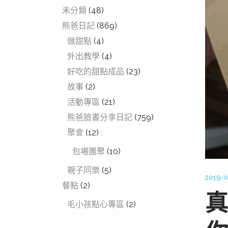
未分類
(48)
熊爸日記
(869)
做甜點
(4)
外出教學
(4)
好吃的甜點成品
(23)
故事
(2)
活動專區
(21)
熊爸臉書分享日記
(759)
聚會
(12)
包場團聚
(10)
親子同樂
(5)
2019-0
餐點
(2)
真
毛小孩點心專區
(2)