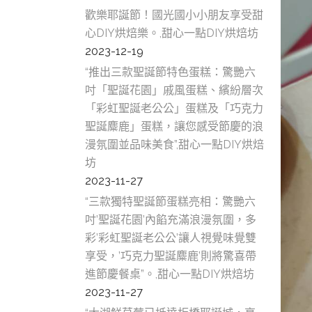
歡樂耶誕節！國光國小小朋友享受甜
心DIY烘焙樂。,甜心一點DIY烘焙坊
2023-12-19
“推出三款聖誕節特色蛋糕：驚艷六
吋「聖誕花園」戚風蛋糕、繽紛層次
「彩虹聖誕老公公」蛋糕及「巧克力
聖誕麋鹿」蛋糕，讓您感受節慶的浪
漫氛圍並品味美食”,甜心一點DIY烘焙
坊
2023-11-27
“三款獨特聖誕節蛋糕亮相：驚艷六
吋’聖誕花園’內餡充滿浪漫氛圍，多
彩’彩虹聖誕老公公’讓人視覺味覺雙
享受，’巧克力聖誕麋鹿’則將驚喜帶
進節慶餐桌”。,甜心一點DIY烘焙坊
2023-11-27