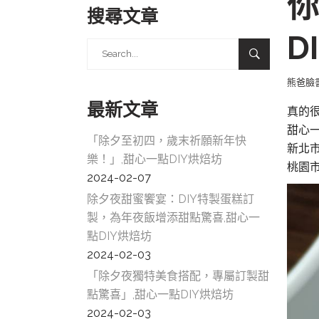
你
搜尋文章
D
Search
for:
熊爸臉
最新文章
真的
甜心一點
「除夕至初四，歲末祈願新年快
新北市
樂！」,甜心一點DIY烘焙坊
桃園市
2024-02-07
除夕夜甜蜜饗宴：DIY特製蛋糕訂
製，為年夜飯增添甜點驚喜,甜心一
點DIY烘焙坊
2024-02-03
「除夕夜獨特美食搭配，專屬訂製甜
點驚喜」,甜心一點DIY烘焙坊
2024-02-03