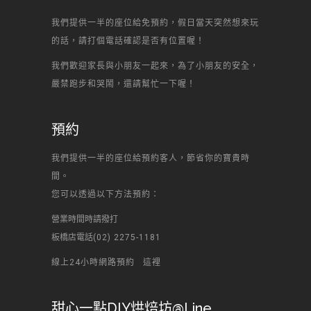
我們提供一半的座位給免預約，假日當天突然想來玩
的話，請打個電話確認是否有位置喔！
我們歡迎家長與小朋友一起來，為了小朋友的安全，
嚴禁跑步和哭鬧，還請幫忙一下喔！
預約
我們提供一半的座位給預約客人，節省你的寶貴時
間。
您可以透過以下方法預約：
營業時間時請撥打
板橋店電話
(02) 2275-1181
線上24小時網路預約
這裡
甜心一點DIY烘焙坊@Line