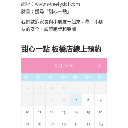
網址：www.sweetydot.com
臉書：搜尋「甜心一點」
我們歡迎家長與小朋友一起來，為了小朋
友的安全，嚴禁跑步和哭鬧
甜心一點 板橋店線上預約
8 月 2026
週一
週二
週三
週四
週五
週六
週日
27
28
29
30
31
1
2
3
4
5
6
7
8
9
10
11
12
13
14
15
16
17
18
19
20
21
22
23