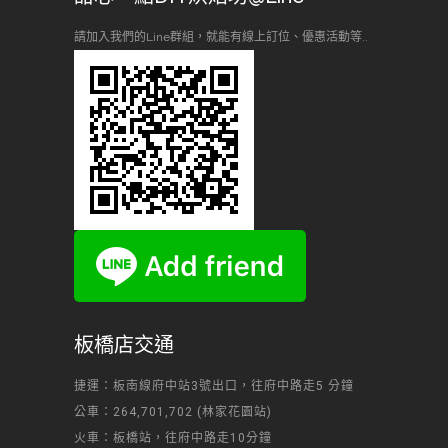
請加入我們的Line群組，就能有線上訂位、優惠活動等..
板橋店交通
捷運：板南線府中站3號出口，往府中路走5 分鐘
公車：264,701,702 (林家花園站)
火車：板橋站，往府中路走10分鐘