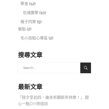
聚會
(12)
包場團聚
(10)
親子同樂
(5)
餐點
(2)
毛小孩點心專區
(2)
搜尋文章
Search
for:
最新文章
「除夕至初四，歲末祈願新年快樂！」,甜
心一點DIY烘焙坊