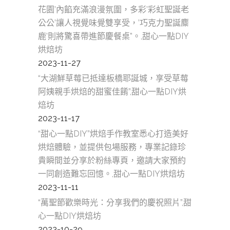
花園’內餡充滿浪漫氛圍，多彩’彩虹聖誕老
公公’讓人視覺味覺雙享受，’巧克力聖誕麋
鹿’則將驚喜帶進節慶餐桌”。,甜心一點DIY
烘焙坊
2023-11-27
“大湖鮮草莓已抵達板橋耶誕城，享受草莓
阿姨親手烘焙的甜蜜佳餚”,甜心一點DIY烘
焙坊
2023-11-17
“甜心一點DIY”烘焙手作教室悉心打造美好
烘焙體驗，並提供包場服務，專業記錄珍
貴瞬間並分享於粉絲專頁，邀請大家預約
一同創造難忘回憶。,甜心一點DIY烘焙坊
2023-11-11
“萬聖節歡樂時光：分享我們的慶祝照片”,甜
心一點DIY烘焙坊
2023-10-29