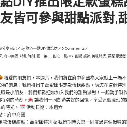
點DIY推出限定款蛋
友皆可參與甜點派對,甜
書分享日記
by
甜心一點DIY烘焙坊
0 Comments
享
,
府中商圈
,
特別時刻
,
獨一無二
,
甜心一點DIY
,
甜點派對
,
美味時光
,
萬聖節活動
親愛的朋友們，本週六，我們將在府中商圈為大家獻上一場不
Y」的好消息：我們推出了萬聖節限定款蛋糕甜點，讓您在這個特
友還是小朋友，我們都歡迎您加入我們的甜點派對！一起動手製
個特別的時刻。
讓我們一同創造美好的回憶，享受這個魔幻的
味的時光。
活動日期：本週六
點：府中商圈
定款蛋糕甜點：萬聖節特別版 我們期待與您一同度過這個獨特