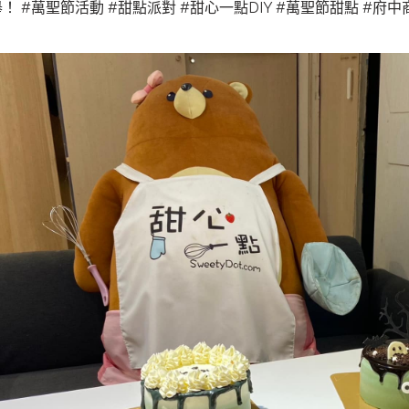
舉！
#萬聖節活動
#甜點派對
#甜心一點DIY
#萬聖節甜點
#府中