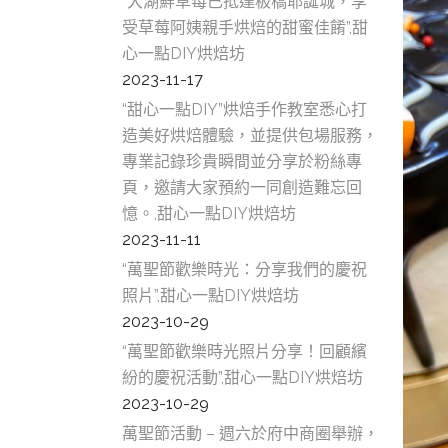
“大湖鮮草莓已抵達板橋耶誕城，享
受草莓阿姨親手烘焙的甜蜜佳餚”,甜
心一點DIY烘焙坊
2023-11-17
“甜心一點DIY”烘焙手作教室悉心打
造美好烘焙體驗，並提供包場服務，
專業記錄珍貴瞬間並分享於粉絲專
頁，邀請大家預約一同創造難忘回
憶。,甜心一點DIY烘焙坊
2023-11-11
“萬聖節歡樂時光：分享我們的慶祝
照片”,甜心一點DIY烘焙坊
2023-10-29
“萬聖節歡樂時光照片分享！回顧繽
紛的慶祝活動”,甜心一點DIY烘焙坊
2023-10-29
萬聖節活動 – 週六於府中商圈舉辦，