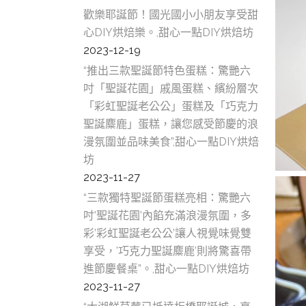
歡樂耶誕節！國光國小小朋友享受甜
心DIY烘焙樂。,甜心一點DIY烘焙坊
2023-12-19
“推出三款聖誕節特色蛋糕：驚艷六
吋「聖誕花園」戚風蛋糕、繽紛層次
「彩虹聖誕老公公」蛋糕及「巧克力
聖誕麋鹿」蛋糕，讓您感受節慶的浪
漫氛圍並品味美食”,甜心一點DIY烘焙
坊
2023-11-27
“三款獨特聖誕節蛋糕亮相：驚艷六
吋’聖誕花園’內餡充滿浪漫氛圍，多
彩’彩虹聖誕老公公’讓人視覺味覺雙
享受，’巧克力聖誕麋鹿’則將驚喜帶
進節慶餐桌”。,甜心一點DIY烘焙坊
2023-11-27