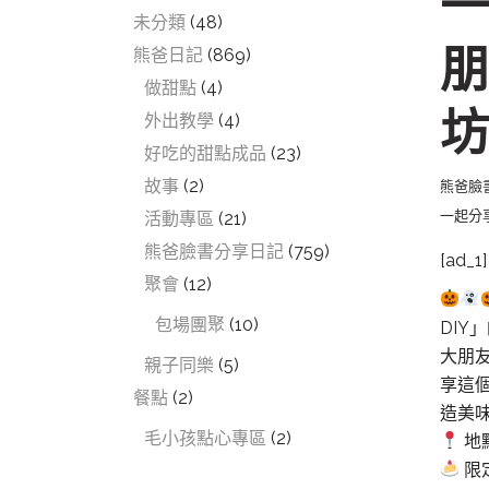
一
未分類
(48)
朋
熊爸日記
(869)
做甜點
(4)
坊
外出教學
(4)
好吃的甜點成品
(23)
故事
(2)
熊爸臉
一起分
活動專區
(21)
熊爸臉書分享日記
(759)
[ad_1]
聚會
(12)
包場團聚
(10)
DI
大朋
親子同樂
(5)
享這
餐點
(2)
造美
毛小孩點心專區
(2)
地
限