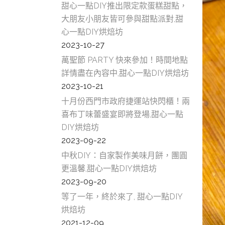
甜心一點DIY推出限定款蛋糕甜點，
大朋友小朋友皆可參與甜點派對,甜
心一點DIY烘焙坊
2023-10-27
萬聖節 PARTY 快來參加！時間地點
詳情盡在內容中,甜心一點DIY烘焙坊
2023-10-21
十月份西門市政府捷運站快閃櫃！兩
喜布丁味蕾盛宴即將登場,甜心一點
DIY烘焙坊
2023-09-22
中秋DIY：自家製作美味月餅，團圓
更溫馨,甜心一點DIY烘焙坊
2023-09-20
等了一年，終於來了, 甜心一點DIY
烘焙坊
2021-12-09