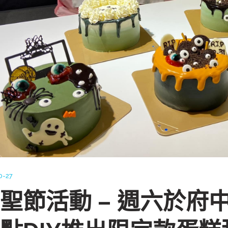
0-27
聖節活動 – 週六於府