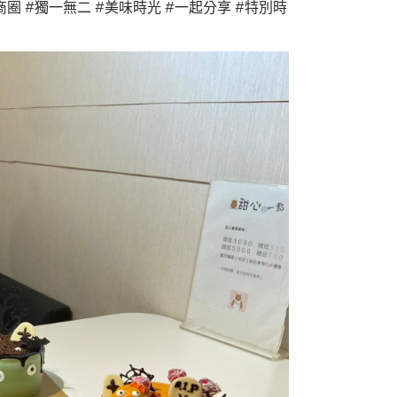
商圈
#獨一無二
#美味時光
#一起分享
#特別時