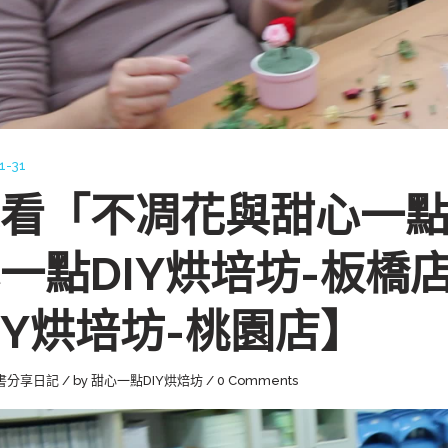
1-31
看「不凋花與甜心一點D
一點DIY烘培坊-板橋
IY烘培坊-桃園店】
書分享日記
by
甜心一點DIY烘焙坊
0 Comments