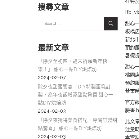
在特
搜尋文章
[fb_v
Search
甜心
for:
板橋
新北市
最新文章
預約服務
暑假提
「除夕至初四，歲末祈願新年快
甜心
樂！」,甜心一點DIY烘焙坊
桃園
2024-02-07
預約服
除夕夜甜蜜饗宴：DIY特製蛋糕訂
營業時間
製，為年夜飯增添甜點驚喜,甜心一
官方網站
點DIY烘焙坊
臉書 h
2024-02-03
「除夕夜獨特美食搭配，專屬訂製甜
此文
點驚喜」,甜心一點DIY烘焙坊
注意
2024-02-03
本資