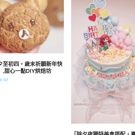
夕至初四，歲末祈願新年快
」,甜心一點DIY烘焙坊
2-07
「除夕夜獨特美食搭配，