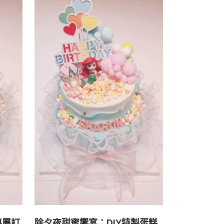
專屬訂
除夕夜甜蜜饗宴：DIY特製蛋糕