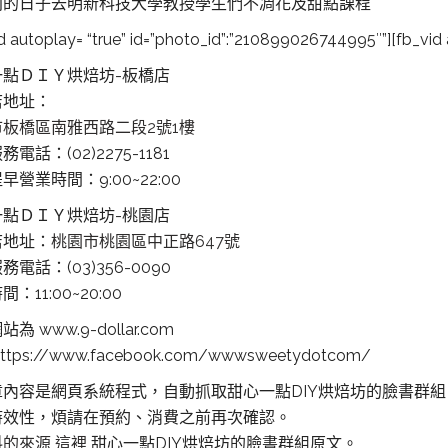
別的日子去明新科技大學教授
學生們不凋花及甜點課程
id autoplay= “true” id=”photo_id”:”210899026744995″”][fb_vid
一點ＤＩＹ烘焙坊-板橋店
店地址：
板橋區南雅西路二段2號1樓
電話：(02)2275-1181
早營業時間：9:00~22:00
一點ＤＩＹ烘焙坊-桃園店
店地址：
桃園市桃園區中正路647號
務電話：(03)356-0090
：11:00~20:00
為 www.9-dollar.com
ttps://www.facebook.com/wwwsweetydotcom/
章內容是網頁系統程式，自動抓取甜心一點DIY烘焙坊的臉書群
時效性，煩請在預約、消費之前再次確認。
料的來源 這裡
甜心一點DIY烘焙坊的臉書群組原文。