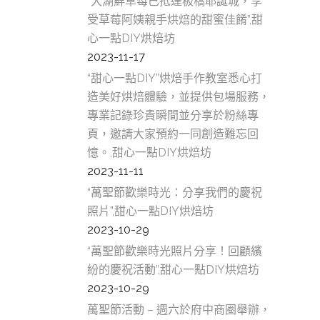
“大湖鮮草莓已抵達板橋耶誕城，享
食,中
受草莓阿姨親手烘焙的甜蜜佳餚”,甜
林口D
心一點DIY烘焙坊
食,林
2023-11-17
內壢D
“甜心一點DIY”烘焙手作教室悉心打
食,內
造美好烘焙體驗，並提供包場服務，
中壢D
專業記錄珍貴瞬間並分享於粉絲專
食,中
頁，邀請大家預約一同創造難忘回
南崁D
憶。,甜心一點DIY烘焙坊
食,南
2023-11-11
新北市
“萬聖節歡樂時光：分享我們的慶祝
景點,
照片”,甜心一點DIY烘焙坊
新北D
2023-10-29
食,新
“萬聖節歡樂時光照片分享！回顧繽
DIY
紛的慶祝活動”,甜心一點DIY烘焙坊
DIY
2023-10-29
甜心一
萬聖節活動 – 週六於府中商圈舉辦，