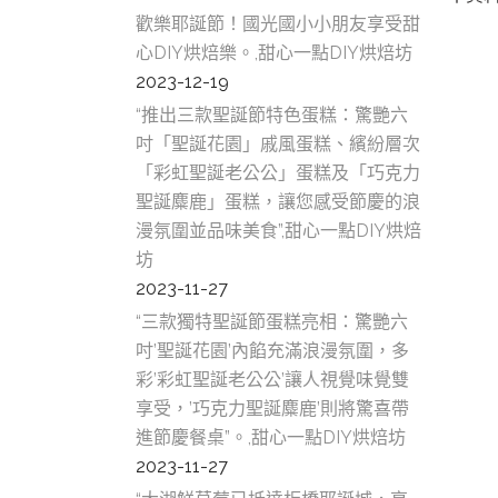
歡樂耶誕節！國光國小小朋友享受甜
心DIY烘焙樂。,甜心一點DIY烘焙坊
2023-12-19
“推出三款聖誕節特色蛋糕：驚艷六
吋「聖誕花園」戚風蛋糕、繽紛層次
「彩虹聖誕老公公」蛋糕及「巧克力
聖誕麋鹿」蛋糕，讓您感受節慶的浪
漫氛圍並品味美食”,甜心一點DIY烘焙
坊
板橋D
2023-11-27
食,板
“三款獨特聖誕節蛋糕亮相：驚艷六
桃園D
吋’聖誕花園’內餡充滿浪漫氛圍，多
食,桃
彩’彩虹聖誕老公公’讓人視覺味覺雙
新莊D
享受，’巧克力聖誕麋鹿’則將驚喜帶
食,新
進節慶餐桌”。,甜心一點DIY烘焙坊
土城D
2023-11-27
食,土
中和D