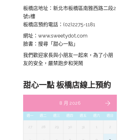
板橋店地址：新北市板橋區南雅西路二段2
號1樓
板橋店預約電話：
(02)2275-1181
網址：www.sweetydot.com
臉書：搜尋「甜心一點」
我們歡迎家長與小朋友一起來，為了小朋
友的安全，嚴禁跑步和哭鬧
甜心一點 板橋店線上預約
8 月 2026
週一
週二
週三
週四
週五
週六
週日
27
28
29
30
31
1
2