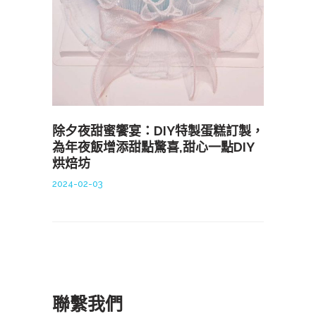
除夕夜甜蜜饗宴：DIY特製蛋糕訂製，
為年夜飯增添甜點驚喜,甜心一點DIY
烘焙坊
2024-02-03
聯繫我們