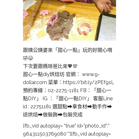
跟姨公姨婆來「甜心一點」玩的好開心唷
🤣😄
下次要跟媽咪爸比來💖💯
甜心一點diy烘焙坊 官網： www.9-
dollar.com 菜單：https://bit.ly/2PEf9sL
預約專線：02-2275-1181 FB：「甜心一
點DIY」 IG ：「甜心一點DIY」 客服Line
id : 22751181 選甜點➡拿食材➡動手作➡
送烘焙➡做裝飾➡包裝完成
[fb_vid autoplay= “true” id=”photo_id”:”
964311503769080″”][fb_vid autoplay=