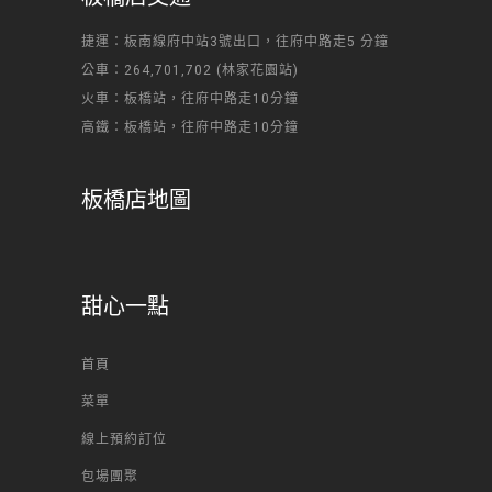
捷運：板南線府中站3號出口，往府中路走5 分鐘
公車：264,701,702 (林家花園站)
火車：板橋站，往府中路走10分鐘
高鐵：板橋站，往府中路走10分鐘
板橋店地圖
甜心一點
首頁
菜單
線上預約訂位
包場團聚