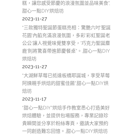
糕，讓您感受節慶的浪漫氛圍並品味美食”,
甜心一點DIY烘焙坊
2023-11-27
“三款獨特聖誕節蛋糕亮相：驚艷六吋’聖誕
花園’內餡充滿浪漫氛圍，多彩’彩虹聖誕老
公公’讓人視覺味覺雙享受，’巧克力聖誕麋
鹿’則將驚喜帶進節慶餐桌”。,甜心一點DIY
烘焙坊
2023-11-27
“大湖鮮草莓已抵達板橋耶誕城，享受草莓
阿姨親手烘焙的甜蜜佳餚”,甜心一點DIY烘
焙坊
2023-11-17
“甜心一點DIY”烘焙手作教室悉心打造美好
烘焙體驗，並提供包場服務，專業記錄珍
貴瞬間並分享於粉絲專頁，邀請大家預約
一同創造難忘回憶。,甜心一點DIY烘焙坊