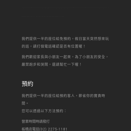
去,新北市自己做,新北市,新北DIY烘焙,新北DIY烘焙,新北DIY蛋糕,新北甜點,新北烘焙,新北做甜點,新北 甜點,新北生日,新北景點,新北名店,新北美食,新北何處去,新北自己做,新北,DIY烘焙,DIY蛋糕,蛋糕DIY,甜點,甜點,自己做蛋糕,diy,一點,甜點,蛋糕,自己做, 烘焙,點心,生日蛋糕,自己做生日蛋糕,甜點DIY,場
地出租,聚會,聯誼,辦活動,場地,生日趴,甜心一點DIY烘焙坊,芋頭蛋糕,生日蛋糕,水果蛋糕,起司蛋糕,母前節蛋糕,宴會蛋糕,結婚蛋糕,彌月蛋糕,馬卡龍,丙級證照,
我們提供一半的座位給免預約，假日當天突然想來玩
的話，請打個電話確認是否有位置喔！
我們歡迎家長與小朋友一起來，為了小朋友的安全，
嚴禁跑步和哭鬧，還請幫忙一下喔！
預約
我們提供一半的座位給預約客人，節省你的寶貴時
間。
您可以透過以下方法預約：
營業時間時請撥打
板橋店電話
(02) 2275-1181