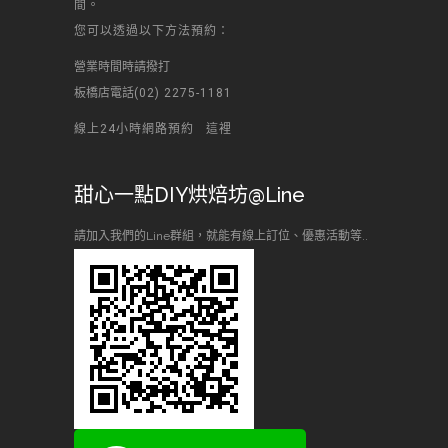
間。
您可以透過以下方法預約：
營業時間時請撥打
板橋店電話
(02) 2275-1181
線上24小時網路預約
這裡
甜心一點DIY烘焙坊@Line
請加入我們的Line群組，就能有線上訂位、優惠活動等..