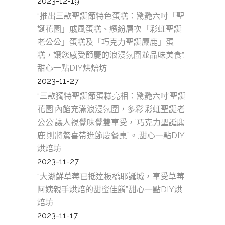
2023-12-19
“推出三款聖誕節特色蛋糕：驚艷六吋「聖
誕花園」戚風蛋糕、繽紛層次「彩虹聖誕
老公公」蛋糕及「巧克力聖誕麋鹿」蛋
糕，讓您感受節慶的浪漫氛圍並品味美食”,
甜心一點DIY烘焙坊
2023-11-27
“三款獨特聖誕節蛋糕亮相：驚艷六吋’聖誕
花園’內餡充滿浪漫氛圍，多彩’彩虹聖誕老
公公’讓人視覺味覺雙享受，’巧克力聖誕麋
鹿’則將驚喜帶進節慶餐桌”。,甜心一點DIY
烘焙坊
2023-11-27
“大湖鮮草莓已抵達板橋耶誕城，享受草莓
阿姨親手烘焙的甜蜜佳餚”,甜心一點DIY烘
焙坊
2023-11-17