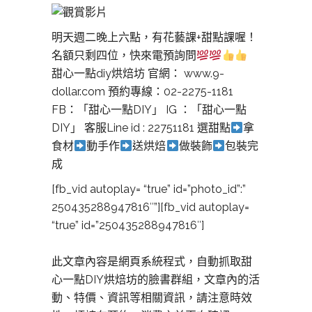
明天週二晚上六點，有花藝課+甜點課喔！
名額只剩四位，快來電預詢問
甜心一點diy烘焙坊 官網： www.9-
dollar.com 預約專線：02-2275-1181
FB：「甜心一點DIY」 IG ：「甜心一點
DIY」 客服Line id : 22751181 選甜點
拿
食材
動手作
送烘焙
做裝飾
包裝完
成
[fb_vid autoplay= “true” id=”photo_id”:”
250435288947816″”][fb_vid autoplay=
“true” id=”250435288947816″]
此文章內容是網頁系統程式，自動抓取甜
心一點DIY烘焙坊的臉書群組，文章內的活
動、特價、資訊等相關資訊，請注意時效