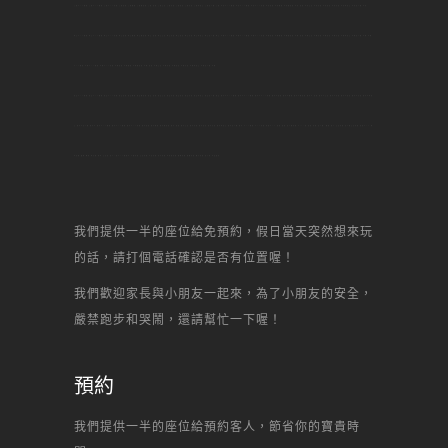
土城DIY烘焙,土城DIY烘焙,土城DIY蛋糕,土城甜點,土城烘焙,土城做甜點,土城 甜點,土城生日,土城景點,土城名店,土城美食,土城何處去,土城自己做,土城,中和DIY烘焙,中和DIY烘焙,中和DIY蛋糕,中和甜點,中和烘焙,中和做甜點,中和 甜點,中和生日,中和景點,中和名店,中和美食,中和何處去,中和自己做,中和,
林口DIY烘焙,林口DIY烘焙,林口DIY蛋糕,林口甜點,林口烘焙,林口做甜點,林口 甜點,林口生日,林口景點,林口名店,林口美食,林口何處去,林口自己做,林口,內壢DIY烘焙,內壢DIY烘焙,內壢DIY蛋糕,內壢甜點,內壢烘焙,內壢做甜點,內壢 甜點,內壢生日,內壢景點,內壢名店,內壢美食,內壢何處去,內壢自己做,內壢,中壢
DIY烘焙,中壢DIY烘焙,中壢DIY蛋糕,中壢甜點,中壢烘焙,中壢做甜點,中壢 甜點,中壢生日,中壢景點,中壢名店,中壢美食,中壢何處去,中壢自己做,中壢,
南崁DIY烘焙,南崁DIY烘焙,南崁DIY蛋糕,南崁甜點,南崁烘焙,南崁做甜點,南崁 甜點,南崁生日,南崁景點,南崁名店,南崁美食,南崁何處去,南崁自己做,南崁,新北市DIY烘焙,新北市DIY烘焙,新北市DIY蛋糕,新北市甜點,新北市烘焙,新北市做甜點,新北市 甜點,新北市生日,新北市景點,新北市名店,新北市美食,新北市何處
去,新北市自己做,新北市,新北DIY烘焙,新北DIY烘焙,新北DIY蛋糕,新北甜點,新北烘焙,新北做甜點,新北 甜點,新北生日,新北景點,新北名店,新北美食,新北何處去,新北自己做,新北,DIY烘焙,DIY蛋糕,蛋糕DIY,甜點,甜點,自己做蛋糕,diy,一點,甜點,蛋糕,自己做, 烘焙,點心,生日蛋糕,自己做生日蛋糕,甜點DIY,場
地出租,聚會,聯誼,辦活動,場地,生日趴,甜心一點DIY烘焙坊,芋頭蛋糕,生日蛋糕,水果蛋糕,起司蛋糕,母前節蛋糕,宴會蛋糕,結婚蛋糕,彌月蛋糕,馬卡龍,丙級證照,
我們提供一半的座位給免預約，假日當天突然想來玩
的話，請打個電話確認是否有位置喔！
我們歡迎家長與小朋友一起來，為了小朋友的安全，
嚴禁跑步和哭鬧，還請幫忙一下喔！
預約
我們提供一半的座位給預約客人，節省你的寶貴時