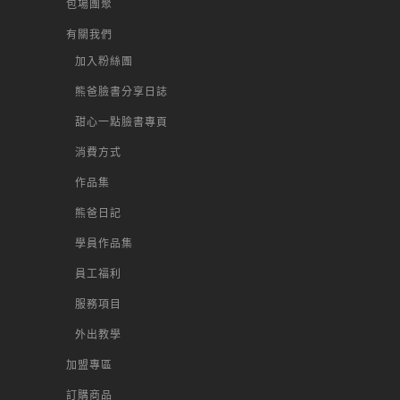
包場團聚
有關我們
加入粉絲團
熊爸臉書分享日誌
甜心一點臉書專頁
消費方式
作品集
熊爸日記
學員作品集
員工福利
服務項目
外出教學
加盟專區
訂購商品