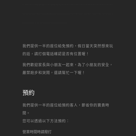
南崁DIY烘焙,南崁DIY烘焙,南崁DIY蛋糕,南崁甜點,南崁烘焙,南崁做甜點,南崁 甜點,南崁生日,南崁景點,南崁名店,南崁美食,南崁何處去,南崁自己做,南崁,新北市DIY烘焙,新北市DIY烘焙,新北市DIY蛋糕,新北市甜點,新北市烘焙,新北市做甜點,新北市 甜點,新北市生日,新北市景點,新北市名店,新北市美食,新北市何處
去,新北市自己做,新北市,新北DIY烘焙,新北DIY烘焙,新北DIY蛋糕,新北甜點,新北烘焙,新北做甜點,新北 甜點,新北生日,新北景點,新北名店,新北美食,新北何處去,新北自己做,新北,DIY烘焙,DIY蛋糕,蛋糕DIY,甜點,甜點,自己做蛋糕,diy,一點,甜點,蛋糕,自己做, 烘焙,點心,生日蛋糕,自己做生日蛋糕,甜點DIY,場
地出租,聚會,聯誼,辦活動,場地,生日趴,甜心一點DIY烘焙坊,芋頭蛋糕,生日蛋糕,水果蛋糕,起司蛋糕,母前節蛋糕,宴會蛋糕,結婚蛋糕,彌月蛋糕,馬卡龍,丙級證照,
我們提供一半的座位給免預約，假日當天突然想來玩
的話，請打個電話確認是否有位置喔！
我們歡迎家長與小朋友一起來，為了小朋友的安全，
嚴禁跑步和哭鬧，還請幫忙一下喔！
預約
我們提供一半的座位給預約客人，節省你的寶貴時
間。
您可以透過以下方法預約：
營業時間時請撥打