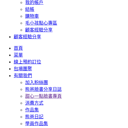
我的帳戶
結帳
購物車
毛小孩點心專區
顧客經驗分享
顧客經驗分享
首頁
菜單
線上預約訂位
包場團聚
有關我們
加入粉絲團
熊爸臉書分享日誌
甜心一點臉書專頁
消費方式
作品集
熊爸日記
學員作品集