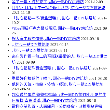
等了一年，終於來了, 甜心一點DIY烘焙坊
2021-12-09
11/13、11/14下午一點至晚上八點, 甜心一點DIY烘焙坊
2021-11-10
「甜心點點— 珠寶盒蛋糕」, 甜心一點DIY烘焙坊
2021-
10-21
#85%頂級巧克力慕斯蛋糕, 甜心一點DIY烘焙坊
2021-09-
26
祝大家中秋節快樂, 甜心一點DIY烘焙坊
2021-09-18
., 甜心一點DIY烘焙坊
2021-09-15
, 甜心一點DIY烘焙坊
2021-09-11
來店製作獨一無二的蛋糕送最愛的人, 甜心一點DIY烘焙
坊
2021-09-09
「甜心點點珠寶盒蛋糕」, 甜心一點DIY烘焙坊
2021-09-
01
準備好迎接我們了嗎？, 甜心一點DIY烘焙坊
2021-08-28
低迷的天氣、情緒、疫情、經濟, 甜心一點DIY烘焙坊
2021-08-24
超有愛的蛋糕 爸爸媽媽與小孩一同DIY製作小朋友的生
日蛋糕 幸福滿滿, 甜心一點DIY烘焙坊
2021-08-18
歡迎商業佈置、店面開幕、公司餐會、派對甜點等需