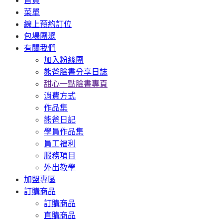
首頁
菜單
線上預約訂位
包場團聚
有關我們
加入粉絲團
熊爸臉書分享日誌
甜心一點臉書專頁
消費方式
作品集
熊爸日記
學員作品集
員工福利
服務項目
外出教學
加盟專區
訂購商品
訂購商品
直購商品