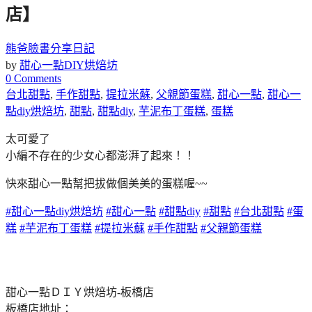
店】
熊爸臉書分享日記
by
甜心一點DIY烘焙坊
0 Comments
台北甜點
,
手作甜點
,
提拉米蘇
,
父親節蛋糕
,
甜心一點
,
甜心一
點diy烘焙坊
,
甜點
,
甜點diy
,
芋泥布丁蛋糕
,
蛋糕
太可愛了
小編不存在的少女心都澎湃了起來
！！
快來甜心一點幫把拔做個美美的蛋
糕喔~~
#甜心一點diy烘焙坊
#甜心一點
#甜點diy
#甜點
#台北甜點
#蛋
糕
#芋泥布丁蛋糕
#提拉米蘇
#手作甜點
#父親節蛋糕
甜心一點ＤＩＹ烘焙坊-板橋店
板橋店地址：