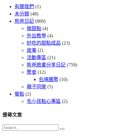
有關我們
(1)
未分類
(48)
熊爸日記
(869)
做甜點
(4)
外出教學
(4)
好吃的甜點成品
(23)
故事
(2)
活動專區
(21)
熊爸臉書分享日記
(759)
聚會
(12)
包場團聚
(10)
親子同樂
(5)
餐點
(2)
毛小孩點心專區
(2)
搜尋文章
Search
for: