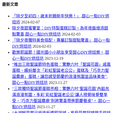
最新文章
「除夕至初四，歲末祈願新年快樂！」,甜心一點DIY烘
焙坊
2024-02-07
除夕夜甜蜜饗宴：DIY特製蛋糕訂製，為年夜飯增添甜
點驚喜,甜心一點DIY烘焙坊
2024-02-03
「除夕夜獨特美食搭配，專屬訂製甜點驚喜」,甜心一點
DIY烘焙坊
2024-02-03
歡樂耶誕節！國光國小小朋友享受甜心DIY烘焙樂。,甜
心一點DIY烘焙坊
2023-12-19
“推出三款聖誕節特色蛋糕：驚艷六吋「聖誕花園」戚風
蛋糕、繽紛層次「彩虹聖誕老公公」蛋糕及「巧克力聖
誕麋鹿」蛋糕，讓您感受節慶的浪漫氛圍並品味美食”,
甜心一點DIY烘焙坊
2023-11-27
“三款獨特聖誕節蛋糕亮相：驚艷六吋’聖誕花園’內餡充
滿浪漫氛圍，多彩’彩虹聖誕老公公’讓人視覺味覺雙享
受，’巧克力聖誕麋鹿’則將驚喜帶進節慶餐桌”。,甜心一
點DIY烘焙坊
2023-11-27
“大湖鮮草莓已抵達板橋耶誕城，享受草莓阿姨親手烘焙