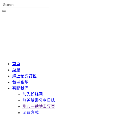
首頁
菜單
線上預約訂位
包場團聚
有關我們
加入粉絲團
熊爸臉書分享日誌
甜心一點臉書專頁
消費方式