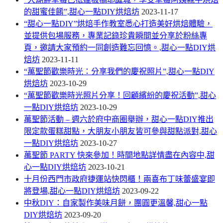
的甜蜜佳餚”,甜心一點DIY烘焙坊
2023-11-17
“甜心一點DIY”烘焙手作教室悉心打造美好烘焙體驗，
並提供包場服務，專業記錄珍貴瞬間並分享於粉絲專
頁，邀請大家預約一同創造難忘回憶。,甜心一點DIY烘
焙坊
2023-11-11
“萬聖節歡樂時光：分享我們的慶祝照片”,甜心一點DIY
烘焙坊
2023-10-29
“萬聖節歡樂時光照片分享！回顧繽紛的慶祝活動”,甜心
一點DIY烘焙坊
2023-10-29
萬聖節活動 – 週六於府中商圈舉辦，甜心一點DIY推出
限定款蛋糕甜點，大朋友小朋友皆可參與甜點派對,甜心
一點DIY烘焙坊
2023-10-27
萬聖節 PARTY 快來參加！時間地點詳情盡在內容中,甜
心一點DIY烘焙坊
2023-10-21
十月份西門市政府捷運站快閃櫃！兩喜布丁味蕾盛宴即
將登場,甜心一點DIY烘焙坊
2023-09-22
中秋DIY：自家製作美味月餅，團圓更溫馨,甜心一點
DIY烘焙坊
2023-09-20