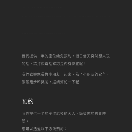
DIY烘焙,中壢DIY烘焙,中壢DIY蛋糕,中壢甜點,中壢烘焙,中壢做甜點,中壢 甜點,中壢生日,中壢景點,中壢名店,中壢美食,中壢何處去,中壢自己做,中壢,
南崁DIY烘焙,南崁DIY烘焙,南崁DIY蛋糕,南崁甜點,南崁烘焙,南崁做甜點,南崁 甜點,南崁生日,南崁景點,南崁名店,南崁美食,南崁何處去,南崁自己做,南崁,新北市DIY烘焙,新北市DIY烘焙,新北市DIY蛋糕,新北市甜點,新北市烘焙,新北市做甜點,新北市 甜點,新北市生日,新北市景點,新北市名店,新北市美食,新北市何處
去,新北市自己做,新北市,新北DIY烘焙,新北DIY烘焙,新北DIY蛋糕,新北甜點,新北烘焙,新北做甜點,新北 甜點,新北生日,新北景點,新北名店,新北美食,新北何處去,新北自己做,新北,DIY烘焙,DIY蛋糕,蛋糕DIY,甜點,甜點,自己做蛋糕,diy,一點,甜點,蛋糕,自己做, 烘焙,點心,生日蛋糕,自己做生日蛋糕,甜點DIY,場
地出租,聚會,聯誼,辦活動,場地,生日趴,甜心一點DIY烘焙坊,芋頭蛋糕,生日蛋糕,水果蛋糕,起司蛋糕,母前節蛋糕,宴會蛋糕,結婚蛋糕,彌月蛋糕,馬卡龍,丙級證照,
我們提供一半的座位給免預約，假日當天突然想來玩
的話，請打個電話確認是否有位置喔！
我們歡迎家長與小朋友一起來，為了小朋友的安全，
嚴禁跑步和哭鬧，還請幫忙一下喔！
預約
我們提供一半的座位給預約客人，節省你的寶貴時
間。
您可以透過以下方法預約：