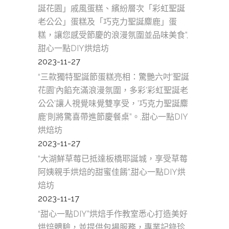
誕花園」戚風蛋糕、繽紛層次「彩虹聖誕
老公公」蛋糕及「巧克力聖誕麋鹿」蛋
糕，讓您感受節慶的浪漫氛圍並品味美食”,
甜心一點DIY烘焙坊
2023-11-27
“三款獨特聖誕節蛋糕亮相：驚艷六吋’聖誕
花園’內餡充滿浪漫氛圍，多彩’彩虹聖誕老
公公’讓人視覺味覺雙享受，’巧克力聖誕麋
鹿’則將驚喜帶進節慶餐桌”。,甜心一點DIY
烘焙坊
2023-11-27
“大湖鮮草莓已抵達板橋耶誕城，享受草莓
阿姨親手烘焙的甜蜜佳餚”,甜心一點DIY烘
焙坊
2023-11-17
“甜心一點DIY”烘焙手作教室悉心打造美好
烘焙體驗，並提供包場服務，專業記錄珍