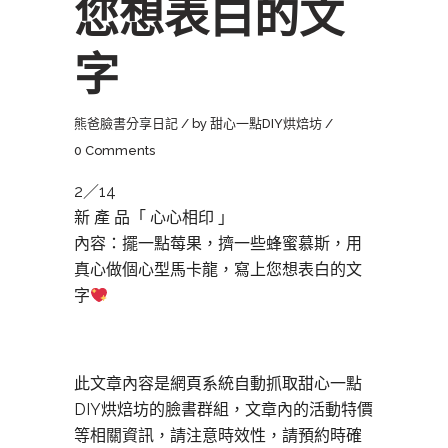
您想表白的文
字
熊爸臉書分享日記
by
甜心一點DIY烘焙坊
0 Comments
2／14
新 產 品「 心心相印 」
內容：擺一點莓果，擠一些蜂蜜慕斯，用
真心做個心型馬卡龍，寫上您想表白的文
字
此文章內容是網頁系統自動抓取甜心一點
DIY烘焙坊的臉書群組，文章內的活動特價
等相關資訊，請注意時效性，請預約時確