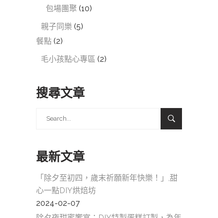
包場團聚
(10)
親子同樂
(5)
餐點
(2)
毛小孩點心專區
(2)
搜尋文章
Search
for:
最新文章
「除夕至初四，歲末祈願新年快樂！」,甜
心一點DIY烘焙坊
2024-02-07
除夕夜甜蜜饗宴：DIY特製蛋糕訂製，為年