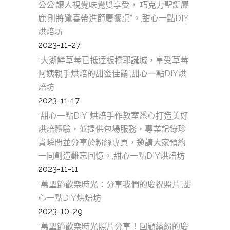
公公’讓人視覺味覺雙享受，’巧克力聖誕麋
鹿’則將驚喜帶進節慶餐桌”。,甜心一點DIY
烘焙坊
2023-11-27
“大湖鮮草莓已抵達板橋耶誕城，享受草莓
阿姨親手烘焙的甜蜜佳餚”,甜心一點DIY烘
焙坊
2023-11-17
“甜心一點DIY”烘焙手作教室悉心打造美好
烘焙體驗，並提供包場服務，專業記錄珍
貴瞬間並分享於粉絲專頁，邀請大家預約
一同創造難忘回憶。,甜心一點DIY烘焙坊
2023-11-11
“萬聖節歡樂時光：分享我們的慶祝照片”,甜
心一點DIY烘焙坊
2023-10-29
“萬聖節歡樂時光照片分享！回顧繽紛的慶