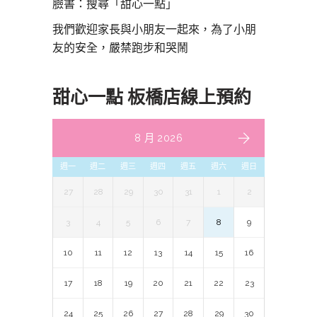
臉書：搜尋「甜心一點」
我們歡迎家長與小朋友一起來，為了小朋
友的安全，嚴禁跑步和哭鬧
甜心一點 板橋店線上預約
8 月 2026
週一
週二
週三
週四
週五
週六
週日
27
28
29
30
31
1
2
3
4
5
6
7
8
9
10
11
12
13
14
15
16
17
18
19
20
21
22
23
24
25
26
27
28
29
30