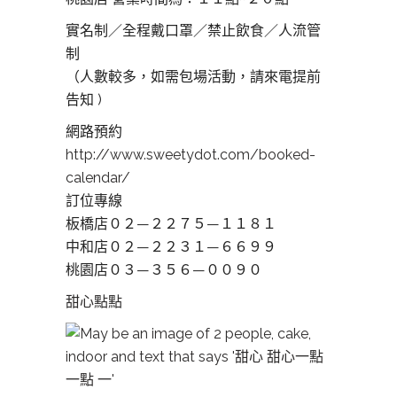
實名制／全程戴口罩／禁止飲食／
人流管
制
（人數較多，如需包場活動，請來
電提前
告知 )
網路預約
http://
www.sweetydot.co
m/
booked-
calendar/
訂位專線
板橋店０２—２２７５—１１８１
中和店０２—２２３１—６６９９
桃園店０３—３５６—００９０
甜心點點