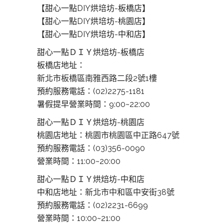
【甜心一點DIY烘培坊-板橋店】
【甜心一點DIY烘培坊-桃園店】
【甜心一點DIY烘培坊-中和店】
甜心一點ＤＩＹ烘焙坊-板橋店
板橋店地址：
新北市板橋區南雅西路二段2號1樓
預約服務電話：(02)2275-1181
暑假提早營業時間：9:00~22:00
甜心一點ＤＩＹ烘焙坊-桃園店
桃園店地址：
桃園市桃園區中正路647號
預約服務電話：(03)356-0090
營業時間：11:00~20:00
甜心一點ＤＩＹ烘焙坊-中和店
中和店地址：
新北市中和區中安街38號
預約服務電話：(02)2231-6699
營業時間：10:00~21:00