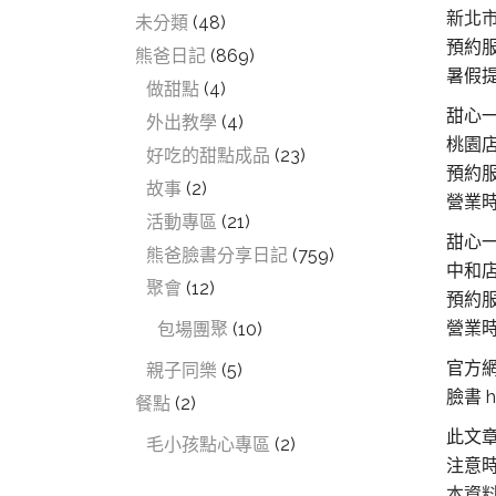
新北市
未分類
(48)
預約服務
熊爸日記
(869)
暑假提
做甜點
(4)
甜心
外出教學
(4)
桃園
好吃的甜點成品
(23)
預約服
故事
(2)
營業時間
活動專區
(21)
甜心
熊爸臉書分享日記
(759)
中和
聚會
(12)
預約服務
營業時間
包場團聚
(10)
官方網站
親子同樂
(5)
臉書 h
餐點
(2)
此文
毛小孩點心專區
(2)
注意
本資