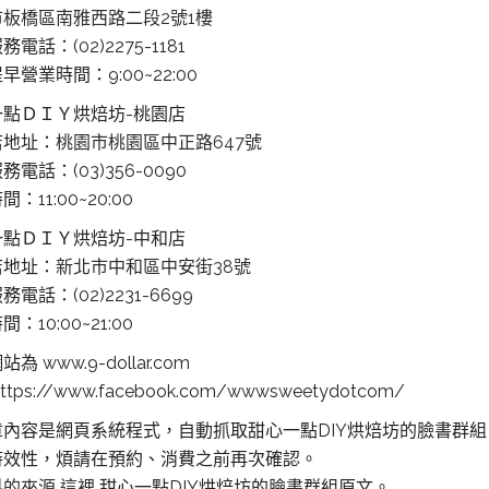
板橋區南雅西路二段2號1樓
電話：(02)2275-1181
早營業時間：9:00~22:00
一點ＤＩＹ烘焙坊-桃園店
店地址：
桃園市桃園區中正路647號
務電話：(03)356-0090
：11:00~20:00
一點ＤＩＹ烘焙坊-中和店
店地址：
新北市中和區中安街38號
電話：(02)2231-6699
：10:00~21:00
為 www.9-dollar.com
ttps://www.facebook.com/wwwsweetydotcom/
章內容是網頁系統程式，自動抓取甜心一點DIY烘焙坊的臉書群
時效性，煩請在預約、消費之前再次確認。
料的來源 這裡
甜心一點DIY烘焙坊的臉書群組原文。