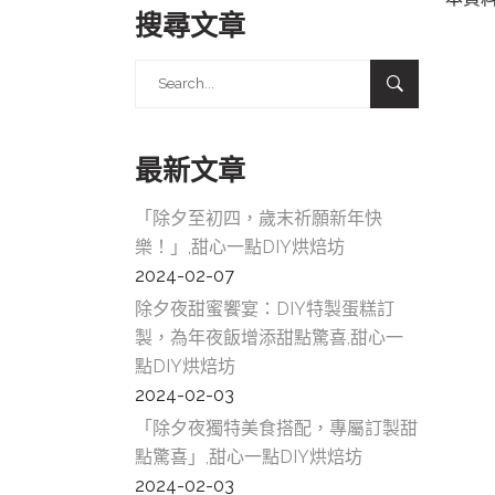
搜尋文章
Search
for:
最新文章
「除夕至初四，歲末祈願新年快
樂！」,甜心一點DIY烘焙坊
板
2024-02-07
糕
除夕夜甜蜜饗宴：DIY特製蛋糕訂
製，為年夜飯增添甜點驚喜,甜心一
甜
點DIY烘焙坊
美
2024-02-03
板
「除夕夜獨特美食搭配，專屬訂製甜
點驚喜」,甜心一點DIY烘焙坊
橋
2024-02-03