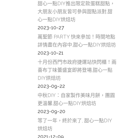
和
甜心一點DIY推出限定款蛋糕甜點，
林
大朋友小朋友皆可參與甜點派對,甜
心一點DIY烘焙坊
糕
2023-10-27
甜
萬聖節 PARTY 快來參加！時間地點
美
詳情盡在內容中,甜心一點DIY烘焙坊
2023-10-21
林
十月份西門市政府捷運站快閃櫃！兩
口
喜布丁味蕾盛宴即將登場,甜心一點
DIY烘焙坊
內
2023-09-22
糕
中秋DIY：自家製作美味月餅，團圓
甜
更溫馨,甜心一點DIY烘焙坊
2023-09-20
美
等了一年，終於來了, 甜心一點DIY
內
烘焙坊
2021-12-09