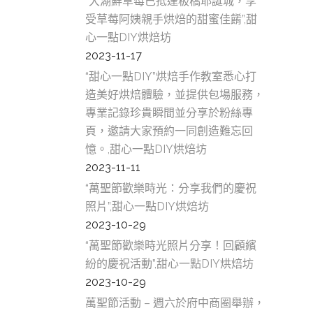
莊
“大湖鮮草莓已抵達板橋耶誕城，享
土
受草莓阿姨親手烘焙的甜蜜佳餚”,甜
心一點DIY烘焙坊
糕
2023-11-17
甜
“甜心一點DIY”烘焙手作教室悉心打
造美好烘焙體驗，並提供包場服務，
美
專業記錄珍貴瞬間並分享於粉絲專
土
頁，邀請大家預約一同創造難忘回
城
憶。,甜心一點DIY烘焙坊
2023-11-11
中
“萬聖節歡樂時光：分享我們的慶祝
糕
照片”,甜心一點DIY烘焙坊
2023-10-29
甜
“萬聖節歡樂時光照片分享！回顧繽
美
紛的慶祝活動”,甜心一點DIY烘焙坊
中
2023-10-29
萬聖節活動 – 週六於府中商圈舉辦，