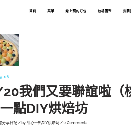
首頁
菜單
線上預約訂位
包場團聚
有關
09-06
/20我們又要聯誼啦（
一點DIY烘焙坊
書分享日記
by
甜心一點DIY烘焙坊
0 Comments