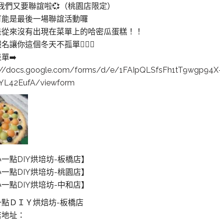
0我們又要聯誼啦💞（桃園店限定）
可能是最後一場聯誼活動囉
是從來沒有出現在菜單上的哈密瓜蛋糕！！
名讓你這個冬天不孤單👩‍❤️‍👨
單➡️
://docs.google.com/forms/d/e/1FAIpQLSfsFh1tT9wgp94X
YL42EufA/viewform
一點DIY烘培坊-板橋店】
一點DIY烘培坊-桃園店】
一點DIY烘培坊-中和店】
一點ＤＩＹ烘焙坊-板橋店
店地址：