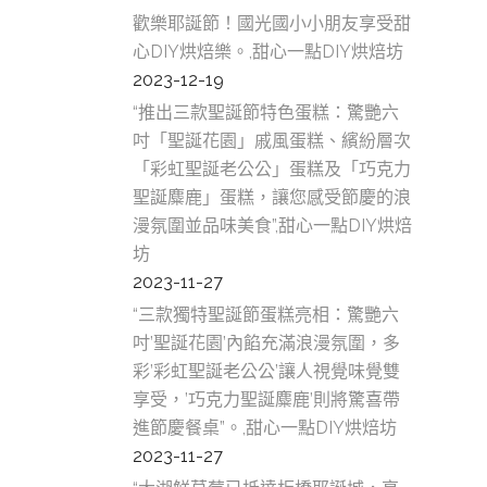
桃
歡樂耶誕節！國光國小小朋友享受甜
心DIY烘焙樂。,甜心一點DIY烘焙坊
糕
2023-12-19
甜
“推出三款聖誕節特色蛋糕：驚艷六
美
吋「聖誕花園」戚風蛋糕、繽紛層次
「彩虹聖誕老公公」蛋糕及「巧克力
桃
聖誕麋鹿」蛋糕，讓您感受節慶的浪
園
漫氛圍並品味美食”,甜心一點DIY烘焙
坊
新
2023-11-27
糕
“三款獨特聖誕節蛋糕亮相：驚艷六
吋’聖誕花園’內餡充滿浪漫氛圍，多
甜
彩’彩虹聖誕老公公’讓人視覺味覺雙
美
享受，’巧克力聖誕麋鹿’則將驚喜帶
進節慶餐桌”。,甜心一點DIY烘焙坊
新
2023-11-27