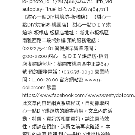
id="photo_id":"172874887464711""][fb_vid
autoplay= "true" id="172874887464711"]
【甜心一點DIY烘培坊-板橋店】 【甜心一
點DIY烘培坊-桃園店】 甜心一點ＤＩＹ烘
焙坊-板橋店 板橋店地址： 新北市板橋區
南雅西路二段2號1樓 預約服務電話：
(02)2275-1181 暑假提早營業時間：
9:00~22:00 甜心一點ＤＩＹ烘焙坊-桃園
店 桃園店地址：桃園市桃園區中正路647
號 預約服務電話：(03)356-0090 營業時
間：11:00~20:00 官方網站為 www.9-
dollar.com 臉書
https://www.facebook.com/wwwsweetydotcom
此文章內容是網頁系統程式，自動抓取甜
心一點DIY烘焙坊的臉書群組，文章內的活
動、特價、資訊等相關資訊，請注意時效
性，煩請在預約、消費之前再次確認。 本
資料的來源 這裡 甜心一點DIY烘焙坊的臉