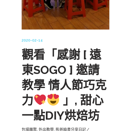
2020-02-14
觀看「感謝 [ 遠
東SOGO ] 邀請
教學 情人節巧克
力
」, 甜心
一點DIY烘焙坊
包場團聚
,
外出教學
,
熊爸臉書分享日記