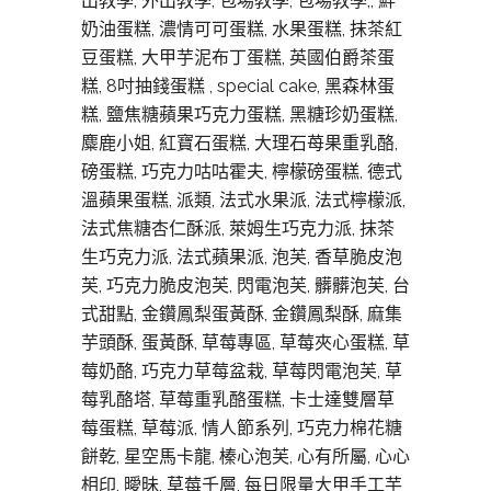
出教學, 外出教學, 包場教學, 包場教學,, 鮮
奶油蛋糕, 濃情可可蛋糕, 水果蛋糕, 抹茶紅
豆蛋糕, 大甲芋泥布丁蛋糕, 英國伯爵茶蛋
糕, 8吋抽錢蛋糕 , special cake, 黑森林蛋
糕, 鹽焦糖蘋果巧克力蛋糕, 黑糖珍奶蛋糕,
麋鹿小姐, 紅寶石蛋糕, 大理石苺果重乳酪,
磅蛋糕, 巧克力咕咕霍夫, 檸檬磅蛋糕, 德式
溫蘋果蛋糕, 派類, 法式水果派, 法式檸檬派,
法式焦糖杏仁酥派, 萊姆生巧克力派, 抹茶
生巧克力派, 法式蘋果派, 泡芙, 香草脆皮泡
芙, 巧克力脆皮泡芙, 閃電泡芙, 髒髒泡芙, 台
式甜點, 金鑽鳳梨蛋黃酥, 金鑽鳳梨酥, 麻集
芋頭酥, 蛋黃酥, 草莓專區, 草莓夾心蛋糕, 草
莓奶酪, 巧克力草莓盆栽, 草莓閃電泡芙, 草
莓乳酪塔, 草莓重乳酪蛋糕, 卡士達雙層草
莓蛋糕, 草莓派, 情人節系列, 巧克力棉花糖
餅乾, 星空馬卡龍, 榛心泡芙, 心有所屬, 心心
相印, 曖昧, 草莓千層, 每日限量大甲手工芋