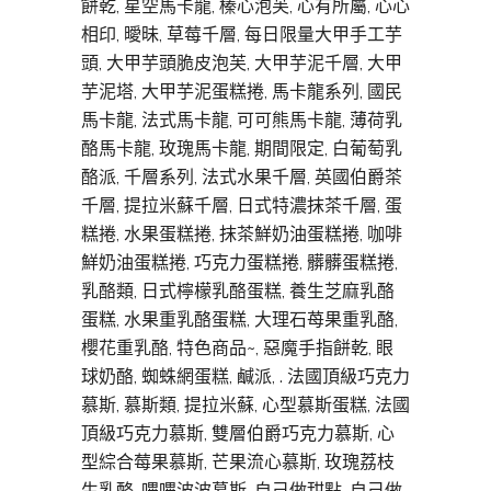
餅乾, 星空馬卡龍, 榛心泡芙, 心有所屬, 心心
相印, 曖昧, 草莓千層, 每日限量大甲手工芋
頭, 大甲芋頭脆皮泡芙, 大甲芋泥千層, 大甲
芋泥塔, 大甲芋泥蛋糕捲, 馬卡龍系列, 國民
馬卡龍, 法式馬卡龍, 可可熊馬卡龍, 薄荷乳
酪馬卡龍, 玫瑰馬卡龍, 期間限定, 白葡萄乳
酪派, 千層系列, 法式水果千層, 英國伯爵茶
千層, 提拉米蘇千層, 日式特濃抹茶千層, 蛋
糕捲, 水果蛋糕捲, 抹茶鮮奶油蛋糕捲, 咖啡
鮮奶油蛋糕捲, 巧克力蛋糕捲, 髒髒蛋糕捲,
乳酪類, 日式檸檬乳酪蛋糕, 養生芝麻乳酪
蛋糕, 水果重乳酪蛋糕, 大理石苺果重乳酪,
櫻花重乳酪, 特色商品~, 惡魔手指餅乾, 眼
球奶酪, 蜘蛛網蛋糕, 鹹派, . 法國頂級巧克力
慕斯, 慕斯類, 提拉米蘇, 心型慕斯蛋糕, 法國
頂級巧克力慕斯, 雙層伯爵巧克力慕斯, 心
型綜合莓果慕斯, 芒果流心慕斯, 玫瑰荔枝
生乳酪, 嗶嗶波波慕斯, 自己做甜點, 自己做