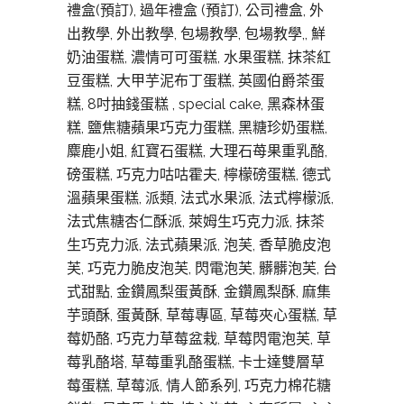
禮盒(預訂), 過年禮盒 (預訂), 公司禮盒, 外
出教學, 外出教學, 包場教學, 包場教學,, 鮮
奶油蛋糕, 濃情可可蛋糕, 水果蛋糕, 抹茶紅
豆蛋糕, 大甲芋泥布丁蛋糕, 英國伯爵茶蛋
糕, 8吋抽錢蛋糕 , special cake, 黑森林蛋
糕, 鹽焦糖蘋果巧克力蛋糕, 黑糖珍奶蛋糕,
麋鹿小姐, 紅寶石蛋糕, 大理石苺果重乳酪,
磅蛋糕, 巧克力咕咕霍夫, 檸檬磅蛋糕, 德式
溫蘋果蛋糕, 派類, 法式水果派, 法式檸檬派,
法式焦糖杏仁酥派, 萊姆生巧克力派, 抹茶
生巧克力派, 法式蘋果派, 泡芙, 香草脆皮泡
芙, 巧克力脆皮泡芙, 閃電泡芙, 髒髒泡芙, 台
式甜點, 金鑽鳳梨蛋黃酥, 金鑽鳳梨酥, 麻集
芋頭酥, 蛋黃酥, 草莓專區, 草莓夾心蛋糕, 草
莓奶酪, 巧克力草莓盆栽, 草莓閃電泡芙, 草
莓乳酪塔, 草莓重乳酪蛋糕, 卡士達雙層草
莓蛋糕, 草莓派, 情人節系列, 巧克力棉花糖