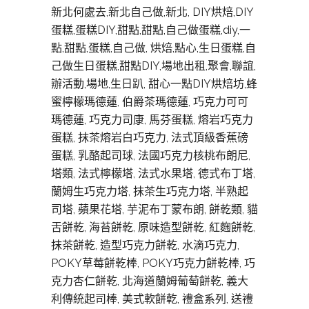
新北何處去,新北自己做,新北, DIY烘焙,DIY
蛋糕,蛋糕DIY,甜點,甜點,自己做蛋糕,diy,一
點,甜點,蛋糕,自己做, 烘焙,點心,生日蛋糕,自
己做生日蛋糕,甜點DIY,場地出租,聚會,聯誼,
辦活動,場地,生日趴, 甜心一點DIY烘焙坊,蜂
蜜檸檬瑪德蓮, 伯爵茶瑪德蓮, 巧克力可可
瑪德蓮, 巧克力司康, 馬芬蛋糕, 熔岩巧克力
蛋糕, 抹茶熔岩白巧克力, 法式頂級香蕉磅
蛋糕, 乳酪起司球, 法國巧克力核桃布朗尼,
塔類, 法式檸檬塔, 法式水果塔, 德式布丁塔,
蘭姆生巧克力塔, 抹茶生巧克力塔, 半熟起
司塔, 蘋果花塔, 芋泥布丁蒙布朗, 餅乾類, 貓
舌餅乾, 海苔餅乾, 原味造型餅乾, 紅麴餅乾,
抹茶餅乾, 造型巧克力餅乾, 水滴巧克力,
POKY草莓餅乾棒, POKY巧克力餅乾棒, 巧
克力杏仁餅乾, 北海道蘭姆葡萄餅乾, 義大
利傳統起司棒, 美式軟餅亁, 禮盒系列, 送禮