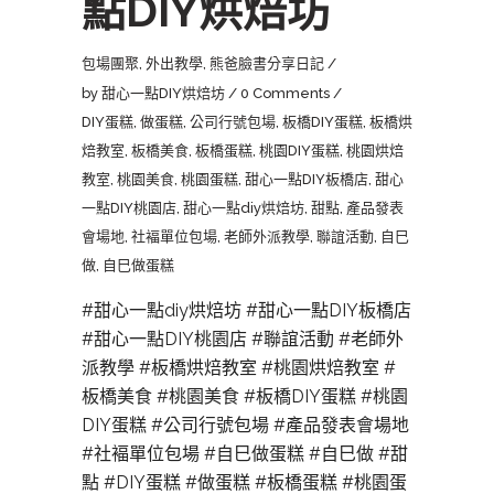
點DIY烘焙坊
包場團聚
,
外出教學
,
熊爸臉書分享日記
by
甜心一點DIY烘焙坊
0 Comments
DIY蛋糕
,
做蛋糕
,
公司行號包場
,
板橋DIY蛋糕
,
板橋烘
焙教室
,
板橋美食
,
板橋蛋糕
,
桃園DIY蛋糕
,
桃園烘焙
教室
,
桃園美食
,
桃園蛋糕
,
甜心一點DIY板橋店
,
甜心
一點DIY桃園店
,
甜心一點diy烘焙坊
,
甜點
,
產品發表
會場地
,
社褔單位包場
,
老師外派教學
,
聯誼活動
,
自巳
做
,
自巳做蛋糕
#甜心一點diy烘焙坊 #甜心一點DIY板橋店
#甜心一點DIY桃園店 #聯誼活動 #老師外
派教學 #板橋烘焙教室 #桃園烘焙教室 #
板橋美食 #桃園美食 #板橋DIY蛋糕 #桃園
DIY蛋糕 #公司行號包場 #產品發表會場地
#社褔單位包場 #自巳做蛋糕 #自巳做 #甜
點 #DIY蛋糕 #做蛋糕 #板橋蛋糕 #桃園蛋