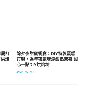
專屬訂
除夕夜甜蜜饗宴：DIY特製蛋糕
Y烘焙
訂製，為年夜飯增添甜點驚喜,甜
心一點DIY烘焙坊
2024-02-03