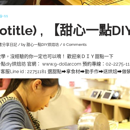
9-11
notitle) , 【甜心一點
書分享日記
by
甜心一點DIY烘焙坊
0 Comments
教學，沒經驗的你一定也可以唷！ 歡迎來ＤＩＹ甜點一下
diy烘焙坊 官網： www.9-dollar.com 預約專線：02-2275
」 客服Line id : 22751181 選甜點➡拿食材➡動手作➡送烘焙