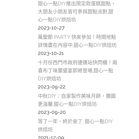
甜心一點DIY推出限定款蛋糕甜點，
大朋友小朋友皆可參與甜點派對,甜
心一點DIY烘焙坊
2023-10-27
萬聖節 PARTY 快來參加！時間地點
詳情盡在內容中,甜心一點DIY烘焙坊
2023-10-21
十月份西門市政府捷運站快閃櫃！兩
喜布丁味蕾盛宴即將登場,甜心一點
DIY烘焙坊
2023-09-22
中秋DIY：自家製作美味月餅，團圓
更溫馨,甜心一點DIY烘焙坊
2023-09-20
等了一年，終於來了, 甜心一點DIY
烘焙坊
2021-12-09