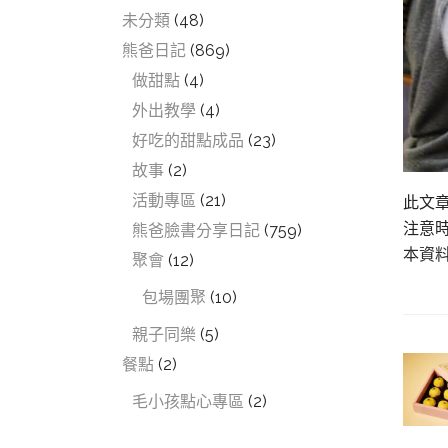
未分類
(48)
熊爸日記
(869)
做甜點
(4)
外出教學
(4)
好吃的甜點成品
(23)
故事
(2)
活動專區
(21)
此文
注意
熊爸臉書分享日記
(759)
本資
聚會
(12)
包場團聚
(10)
親子同樂
(5)
餐點
(2)
毛小孩點心專區
(2)