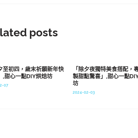
lated posts
夕至初四，歲末祈願新年快
「除夕夜獨特美食搭配，
」,甜心一點DIY烘焙坊
製甜點驚喜」,甜心一點DI
坊
2-07
2024-02-03