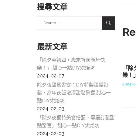
搜尋文章
Search
for:
Re
最新文章
「除夕至初四，歲末祈願新年快
樂！」,甜心一點DIY烘焙坊
「除
樂！
2024-02-07
2024-0
除夕夜甜蜜饗宴：DIY特製蛋糕訂
製，為年夜飯增添甜點驚喜,甜心一
點DIY烘焙坊
2024-02-03
「除夕夜獨特美食搭配，專屬訂製甜
點驚喜」,甜心一點DIY烘焙坊
2024-02-03