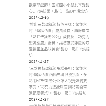
歡樂耶誕節！國光國小小朋友享受甜
心DIY烘焙樂。,甜心一點DIY烘焙坊
2023-12-19
“推出三款聖誕節特色蛋糕：驚艷六
吋「聖誕花園」戚風蛋糕、繽紛層次
「彩虹聖誕老公公」蛋糕及「巧克力
聖誕麋鹿」蛋糕，讓您感受節慶的浪
漫氛圍並品味美食”,甜心一點DIY烘焙
坊
2023-11-27
“三款獨特聖誕節蛋糕亮相：驚艷六
吋’聖誕花園’內餡充滿浪漫氛圍，多
彩’彩虹聖誕老公公’讓人視覺味覺雙
享受，’巧克力聖誕麋鹿’則將驚喜帶
進節慶餐桌”。,甜心一點DIY烘焙坊
2023-11-27