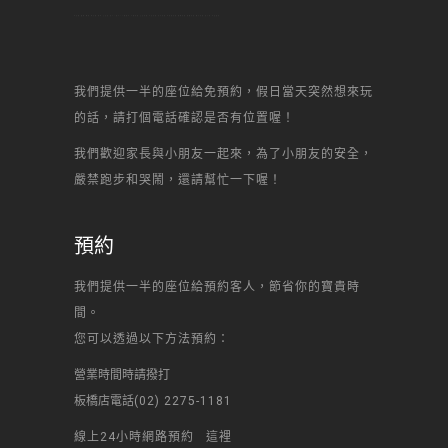
地出租,聚會,聯誼,辦活動,場地,生日趴,甜心一點DIY烘焙坊,芋頭蛋糕,生日蛋糕,水果蛋糕,起司蛋糕,母前節蛋糕,宴會蛋糕,結婚蛋糕,彌月蛋糕,馬卡龍,丙級證照,
我們提供一半的座位給免預約，假日當天突然想來玩
的話，請打個電話確認是否有位置喔！
我們歡迎家長與小朋友一起來，為了小朋友的安全，
嚴禁跑步和哭鬧，還請幫忙一下喔！
預約
我們提供一半的座位給預約客人，節省你的寶貴時
間。
您可以透過以下方法預約：
營業時間時請撥打
板橋店電話
(02) 2275-1181
線上24小時網路預約
這裡