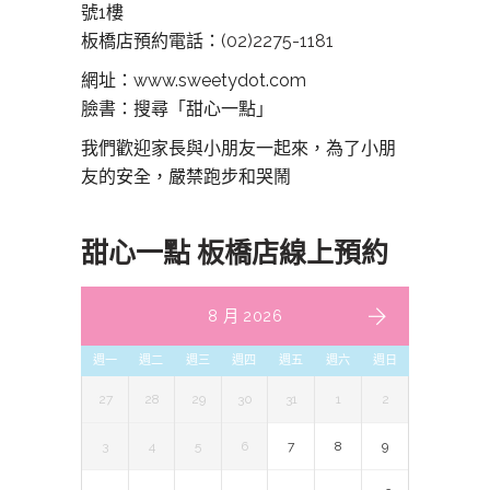
號1樓
板橋店預約電話：
(02)2275-1181
網址：www.sweetydot.com
臉書：搜尋「甜心一點」
我們歡迎家長與小朋友一起來，為了小朋
友的安全，嚴禁跑步和哭鬧
甜心一點 板橋店線上預約
8 月 2026
週一
週二
週三
週四
週五
週六
週日
27
28
29
30
31
1
2
3
4
5
6
7
8
9