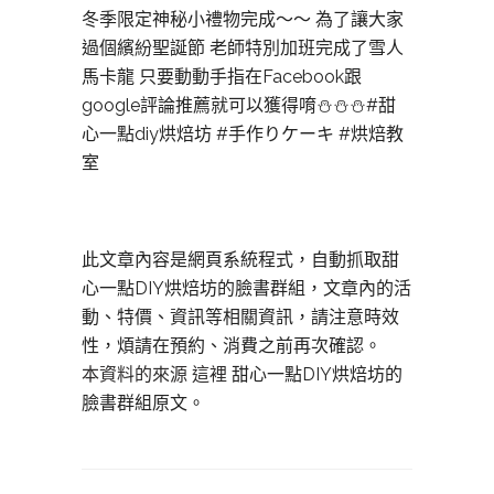
冬季限定神秘小禮物完成～～ 為了讓大家
過個繽紛聖誕節 老師特別加班完成了雪人
馬卡龍 只要動動手指在Facebook跟
google評論推薦就可以獲得唷⛄️⛄️⛄️#甜
心一點diy烘焙坊 #手作りケーキ #烘焙教
室
此文章內容是網頁系統程式，自動抓取甜
心一點DIY烘焙坊的臉書群組，文章內的活
動、特價、資訊等相關資訊，請注意時效
性，煩請在預約、消費之前再次確認。
本資料的來源 這裡
甜心一點DIY烘焙坊的
臉書群組原文。