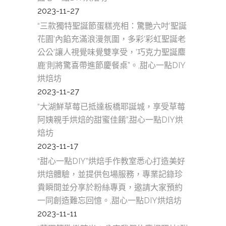
2023-11-27
“三款獨特聖誕節蛋糕亮相：驚艷六吋’聖誕
花園’內餡充滿浪漫氛圍，多彩’彩虹聖誕老
公公’讓人視覺味覺雙享受，’巧克力聖誕麋
鹿’則將驚喜帶進節慶餐桌”。,甜心一點DIY
烘焙坊
2023-11-27
“大湖鮮草莓已抵達板橋耶誕城，享受草莓
阿姨親手烘焙的甜蜜佳餚”,甜心一點DIY烘
焙坊
2023-11-17
“甜心一點DIY”烘焙手作教室悉心打造美好
烘焙體驗，並提供包場服務，專業記錄珍
貴瞬間並分享於粉絲專頁，邀請大家預約
一同創造難忘回憶。,甜心一點DIY烘焙坊
2023-11-11