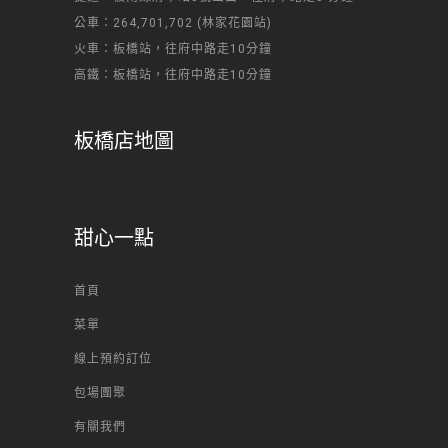
公車：264,701,702 (林家花園站)
火車：板橋站，往府中路走10分鐘
高鐵：板橋站，往府中路走10分鐘
板橋店地圖
甜心一點
首頁
菜單
線上預約訂位
包場團聚
有關我們