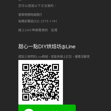
您可以透過以下方法預約：
營業時間時請撥打
板橋店電話
(02) 2275-1181
線上24小時網路預約
這裡
甜心一點DIY烘焙坊@Line
請加入我們的Line群組，就能有線上訂位、優惠活動等..