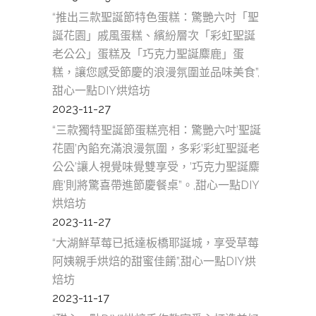
“推出三款聖誕節特色蛋糕：驚艷六吋「聖
誕花園」戚風蛋糕、繽紛層次「彩虹聖誕
老公公」蛋糕及「巧克力聖誕麋鹿」蛋
糕，讓您感受節慶的浪漫氛圍並品味美食”,
甜心一點DIY烘焙坊
2023-11-27
“三款獨特聖誕節蛋糕亮相：驚艷六吋’聖誕
花園’內餡充滿浪漫氛圍，多彩’彩虹聖誕老
公公’讓人視覺味覺雙享受，’巧克力聖誕麋
鹿’則將驚喜帶進節慶餐桌”。,甜心一點DIY
烘焙坊
2023-11-27
“大湖鮮草莓已抵達板橋耶誕城，享受草莓
阿姨親手烘焙的甜蜜佳餚”,甜心一點DIY烘
焙坊
2023-11-17