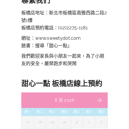
聯繫我們
板橋店地址：新北市板橋區南雅西路二段2
號1樓
板橋店預約電話：
(02)2275-1181
網址：www.sweetydot.com
臉書：搜尋「甜心一點」
我們歡迎家長與小朋友一起來，為了小朋
友的安全，嚴禁跑步和哭鬧
甜心一點 板橋店線上預約
8 月 2026
週一
週二
週三
週四
週五
週六
週日
27
28
29
30
31
1
2