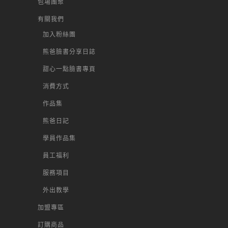
包場團聚
有關我們
加入粉絲團
熊爸臉書分享日誌
甜心一點臉書專頁
消費方式
作品集
熊爸日記
學員作品集
員工福利
服務項目
外出教學
加盟專區
訂購商品