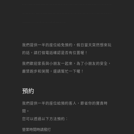
南崁DIY烘焙,南崁DIY烘焙,南崁DIY蛋糕,南崁甜點,南崁烘焙,南崁做甜點,南崁 甜點,南崁生日,南崁景點,南崁名店,南崁美食,南崁何處去,南崁自己做,南崁,新北市DIY烘焙,新北市DIY烘焙,新北市DIY蛋糕,新北市甜點,新北市烘焙,新北市做甜點,新北市 甜點,新北市生日,新北市景點,新北市名店,新北市美食,新北市何處
去,新北市自己做,新北市,新北DIY烘焙,新北DIY烘焙,新北DIY蛋糕,新北甜點,新北烘焙,新北做甜點,新北 甜點,新北生日,新北景點,新北名店,新北美食,新北何處去,新北自己做,新北,DIY烘焙,DIY蛋糕,蛋糕DIY,甜點,甜點,自己做蛋糕,diy,一點,甜點,蛋糕,自己做, 烘焙,點心,生日蛋糕,自己做生日蛋糕,甜點DIY,場
地出租,聚會,聯誼,辦活動,場地,生日趴,甜心一點DIY烘焙坊,芋頭蛋糕,生日蛋糕,水果蛋糕,起司蛋糕,母前節蛋糕,宴會蛋糕,結婚蛋糕,彌月蛋糕,馬卡龍,丙級證照,
我們提供一半的座位給免預約，假日當天突然想來玩
的話，請打個電話確認是否有位置喔！
我們歡迎家長與小朋友一起來，為了小朋友的安全，
嚴禁跑步和哭鬧，還請幫忙一下喔！
預約
我們提供一半的座位給預約客人，節省你的寶貴時
間。
您可以透過以下方法預約：
營業時間時請撥打