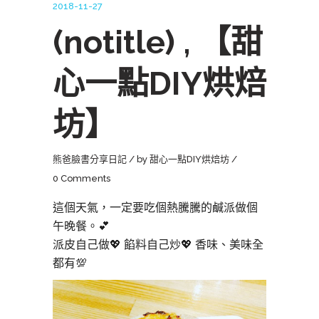
2018-11-27
(notitle) , 【甜
心一點DIY烘焙
坊】
熊爸臉書分享日記
by
甜心一點DIY烘焙坊
0 Comments
這個天氣，一定要吃個熱騰騰的鹹派做個
午晚餐。💕
派皮自己做💖 餡料自己炒💖 香味、美味全
都有💯