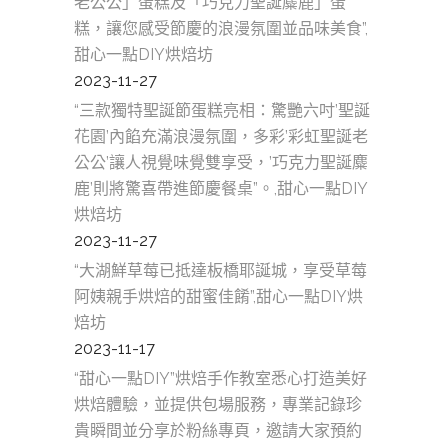
老公公」蛋糕及「巧克力聖誕麋鹿」蛋
糕，讓您感受節慶的浪漫氛圍並品味美食”,
甜心一點DIY烘焙坊
2023-11-27
“三款獨特聖誕節蛋糕亮相：驚艷六吋’聖誕
花園’內餡充滿浪漫氛圍，多彩’彩虹聖誕老
公公’讓人視覺味覺雙享受，’巧克力聖誕麋
鹿’則將驚喜帶進節慶餐桌”。,甜心一點DIY
烘焙坊
2023-11-27
“大湖鮮草莓已抵達板橋耶誕城，享受草莓
阿姨親手烘焙的甜蜜佳餚”,甜心一點DIY烘
焙坊
2023-11-17
“甜心一點DIY”烘焙手作教室悉心打造美好
烘焙體驗，並提供包場服務，專業記錄珍
貴瞬間並分享於粉絲專頁，邀請大家預約