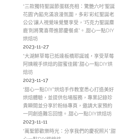
“三款獨特聖誕節蛋糕亮相：驚艷六吋’聖誕
花園’內餡充滿浪漫氛圍，多彩’彩虹聖誕老
公公’讓人視覺味覺雙享受，’巧克力聖誕麋
鹿’則將驚喜帶進節慶餐桌”。,甜心一點DIY
烘焙坊
2023-11-27
“大湖鮮草莓已抵達板橋耶誕城，享受草莓
阿姨親手烘焙的甜蜜佳餚”,甜心一點DIY烘
焙坊
2023-11-17
“甜心一點DIY”烘焙手作教室悉心打造美好
烘焙體驗，並提供包場服務，專業記錄珍
貴瞬間並分享於粉絲專頁，邀請大家預約
一同創造難忘回憶。,甜心一點DIY烘焙坊
2023-11-11
“萬聖節歡樂時光：分享我們的慶祝照片”,甜