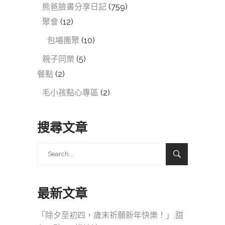
熊爸臉書分享日記
(759)
聚會
(12)
包場團聚
(10)
親子同樂
(5)
餐點
(2)
毛小孩點心專區
(2)
搜尋文章
Search
for:
最新文章
「除夕至初四，歲末祈願新年快樂！」,甜