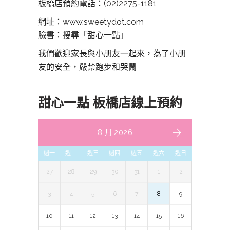
板橋店預約電話：
(02)2275-1181
網址：www.sweetydot.com
臉書：搜尋「甜心一點」
我們歡迎家長與小朋友一起來，為了小朋
友的安全，嚴禁跑步和哭鬧
甜心一點 板橋店線上預約
8 月 2026
週一
週二
週三
週四
週五
週六
週日
27
28
29
30
31
1
2
3
4
5
6
7
8
9
10
11
12
13
14
15
16