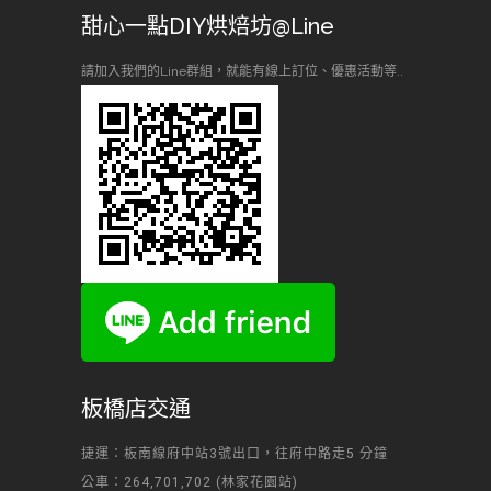
甜心一點DIY烘焙坊@Line
請加入我們的Line群組，就能有線上訂位、優惠活動等..
板橋店交通
捷運：板南線府中站3號出口，往府中路走5 分鐘
公車：264,701,702 (林家花園站)