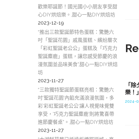
歡樂耶誕節！國光國小小朋友享受甜
心DIY烘焙樂。,甜心一點DIY烘焙坊
2023-12-19
“推出三款聖誕節特色蛋糕：驚艷六
吋「聖誕花園」戚風蛋糕、繽紛層次
Re
「彩虹聖誕老公公」蛋糕及「巧克力
聖誕麋鹿」蛋糕，讓您感受節慶的浪
漫氛圍並品味美食”,甜心一點DIY烘焙
坊
2023-11-27
「除
“三款獨特聖誕節蛋糕亮相：驚艷六
樂！
吋’聖誕花園’內餡充滿浪漫氛圍，多
2024-0
彩’彩虹聖誕老公公’讓人視覺味覺雙
享受，’巧克力聖誕麋鹿’則將驚喜帶
進節慶餐桌”。,甜心一點DIY烘焙坊
2023-11-27