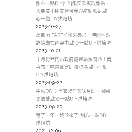
甜心一點DIY推出限定款蛋糕甜點，
大朋友小朋友皆可參與甜點派對,甜
心一點DIY烘焙坊
2023-10-27
萬聖節 PARTY 快來參加！時間地點
詳情盡在內容中,甜心一點DIY烘焙坊
2023-10-21
十月份西門市政府捷運站快閃櫃！兩
喜布丁味蕾盛宴即將登場,甜心一點
DIY烘焙坊
2023-09-22
中秋DIY：自家製作美味月餅，團圓
更溫馨,甜心一點DIY烘焙坊
2023-09-20
等了一年，終於來了, 甜心一點DIY
烘焙坊
2021-12-09