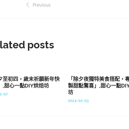
Previous
lated posts
夕至初四，歲末祈願新年快
「除夕夜獨特美食搭配，
」,甜心一點DIY烘焙坊
製甜點驚喜」,甜心一點DI
坊
2-07
2024-02-03