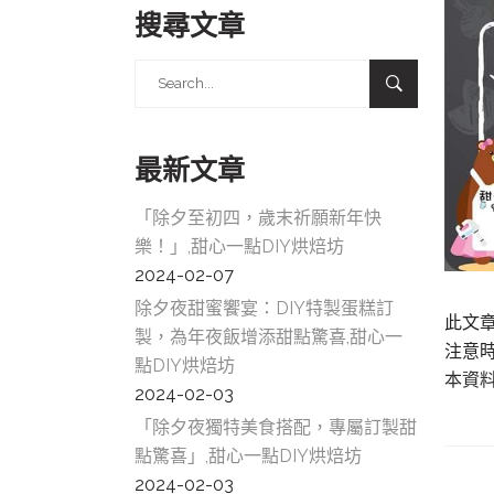
搜尋文章
Search
for:
最新文章
「除夕至初四，歲末祈願新年快
樂！」,甜心一點DIY烘焙坊
2024-02-07
除夕夜甜蜜饗宴：DIY特製蛋糕訂
此文
製，為年夜飯增添甜點驚喜,甜心一
注意
點DIY烘焙坊
本資
2024-02-03
「除夕夜獨特美食搭配，專屬訂製甜
點驚喜」,甜心一點DIY烘焙坊
2024-02-03