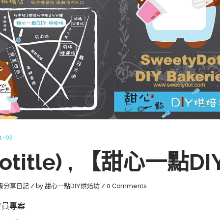
1-02
notitle) , 【甜心一點
書分享日記
by
甜心一點DIY烘焙坊
0 Comments
會員專案