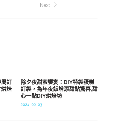
Next
專屬訂
除夕夜甜蜜饗宴：DIY特製蛋糕
Y烘焙
訂製，為年夜飯增添甜點驚喜,甜
心一點DIY烘焙坊
2024-02-03