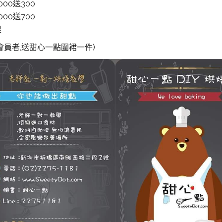
000送300
000送700
限
會員者,送甜心一點圍裙一
件)