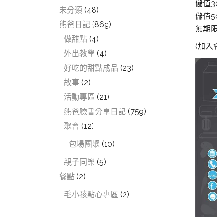
儲值3
未分類
(48)
儲值5
熊爸日記
(869)
無期
做甜點
(4)
(加入
外出教學
(4)
好吃的甜點成品
(23)
故事
(2)
活動專區
(21)
熊爸臉書分享日記
(759)
聚會
(12)
包場團聚
(10)
親子同樂
(5)
餐點
(2)
毛小孩點心專區
(2)