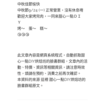
中秋佳節愉快
中秋節9/24 (一) 正常營業，沒有休息唷
歡迎大家烤完肉，一同來甜心一點ＤＩ
Ｙ
烤～ 蛋～ 糕～
😘😘😘
此文章內容是網頁系統程式，自動抓取甜
心一點DIY烘焙坊的臉書群組，文章內的活
動、特價、資訊等相關資訊，請注意時效
性，煩請在預約、消費之前再次確認。
本資料的來源 這裡
甜心一點DIY烘焙坊的
臉書群組原文。