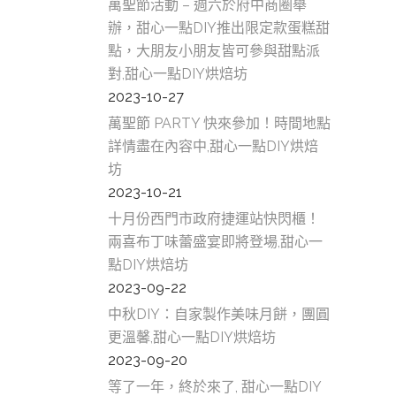
萬聖節活動 – 週六於府中商圈舉
辦，甜心一點DIY推出限定款蛋糕甜
點，大朋友小朋友皆可參與甜點派
對,甜心一點DIY烘焙坊
2023-10-27
萬聖節 PARTY 快來參加！時間地點
詳情盡在內容中,甜心一點DIY烘焙
坊
2023-10-21
十月份西門市政府捷運站快閃櫃！
兩喜布丁味蕾盛宴即將登場,甜心一
點DIY烘焙坊
2023-09-22
中秋DIY：自家製作美味月餅，團圓
更溫馨,甜心一點DIY烘焙坊
2023-09-20
等了一年，終於來了, 甜心一點DIY