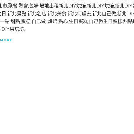
北市,聚餐,聚會,包場,場地出租新北DIY烘焙,新北DIY烘焙,新北DI
日,新北景點,新北名店,新北美食,新北何處去,新北自己做,新北,DIY烘
iy,一點,甜點,蛋糕,自己做, 烘焙,點心,生日蛋糕,自己做生日蛋糕,甜點
DIY烘焙坊,
 MORE