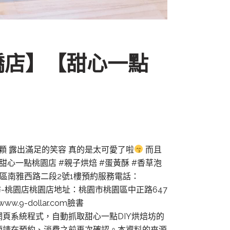
板橋店】【甜心一點
顆 露出滿足的笑容 真的是太可愛了啦
而且
#甜心一點桃園店 #親子烘焙 #蛋黃酥 #香草泡
橋區南雅西路二段2號1樓預約服務電話：
Ｙ烘焙坊-桃園店桃園店地址：桃園市桃園區中正路647
w.9-dollar.com臉書
此文章內容是網頁系統程式，自動抓取甜心一點DIY烘焙坊的
煩請在預約、消費之前再次確認。本資料的來源