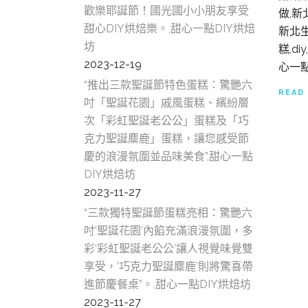
歡樂耶誕節！國光國小小朋友享受
做,新
甜心DIY烘焙樂。,甜心一點DIY烘焙
新北生
坊
糕,d
2023-12-19
心一點
“推出三款聖誕節特色蛋糕：驚艷六
READ
吋「聖誕花園」戚風蛋糕、繽紛層
次「彩虹聖誕老公公」蛋糕及「巧
克力聖誕麋鹿」蛋糕，讓您感受節
慶的浪漫氛圍並品味美食”,甜心一點
DIY烘焙坊
2023-11-27
“三款獨特聖誕節蛋糕亮相：驚艷六
吋’聖誕花園’內餡充滿浪漫氛圍，多
彩’彩虹聖誕老公公’讓人視覺味覺雙
享受，’巧克力聖誕麋鹿’則將驚喜帶
進節慶餐桌”。,甜心一點DIY烘焙坊
2023-11-27