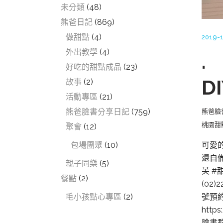
未分類
(48)
熊爸日記
(869)
做甜點
(4)
2019-1
外出教學
(4)
.
好吃的甜點成品
(23)
D
故事
(2)
活動專區
(21)
熊爸臉書分享日記
(759)
熊爸臉
桃園甜
聚會
(12)
可愛
包場團聚
(10)
還自
親子同樂
(5)
芙 
餐點
(2)
(02
號預約服
毛小孩點心專區
(2)
htt
臉書