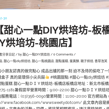
2-30
 【甜心一點DIY烘培坊-
IY烘培坊-桃園店】
書分享日記
by
甜心一點DIY烘焙坊
0 Comments
點
,
甜心一點diy烘焙坊
,
甜心一點桃園店
,
甜點蛋糕
,
蛋黃酥
,
親子烘焙
,
香草泡芙
的小朋友認真的做完點心 成品出爐的那一刻 迫不及待的偷吃了一
備盒子 真的是環保小尖兵餒
#桃園甜點 #甜心一點diy烘焙坊 
#甜點蛋糕 甜心一點ＤＩＹ烘焙坊-板橋店板橋店地址：新北市板
)2275-1181暑假提早營業時間：9:00~22:00 甜心一點ＤＩ
務電話：(03)356-0090營業時間：11:00~20:00 官方網站為 ww
ps://www.facebook.com/wwwsweetydotcom/ 
群組，文章內的活動、特價、資訊等相關資訊，請注意時效性，