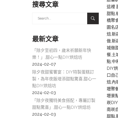
搜尋文章
這裡 
甜點,
Search
橋聚會
for:
園名店
焙,新
最新文章
做,新
城做甜
「除夕至初四，歲末祈願新年快
餐,土
樂！」,甜心一點DIY烘焙坊
點,中
2024-02-07
DIY
除夕夜甜蜜饗宴：DIY特製蛋糕訂
口自己
製，為年夜飯增添甜點驚喜,甜心一
焙,內
點DIY烘焙坊
壢聚餐
2024-02-03
壢景點
「除夕夜獨特美食搭配，專屬訂製
崁DI
甜點驚喜」,甜心一點DIY烘焙坊
南崁自
2024-02-03
甜點,