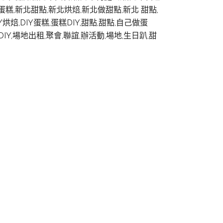
Y蛋糕,新北甜點,新北烘焙,新北做甜點,新北 甜點,
焙,DIY蛋糕,蛋糕DIY,甜點,甜點,自己做蛋
DIY,場地出租,聚會,聯誼,辦活動,場地,生日趴,甜