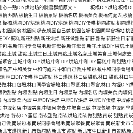
甜心一點DIY烘焙坊的臉書群組原文。 板橋DIY烘焙,板橋DIY
板橋 甜點,板橋生日,板橋景點,板橋名店,板橋美食,板橋何處去,板
,板橋,桃園DIY烘焙,桃園DIY烘焙,桃園DIY蛋糕,桃園甜點,桃園烘
,桃園美食,桃園何處去,桃園自己做,桃園包場,桃園同學會場地,桃園聚
莊DIY蛋糕,新莊甜點,新莊烘焙,新莊做甜點,新莊 甜點,新莊生日,
莊包場,新莊同學會場地,新莊聚餐,新莊聚會,新莊,土城DIY烘焙,土城
點,土城 甜點,土城生日,土城景點,土城名店,土城美食,土城何處去
城聚會,土城,中和DIY烘焙,中和DIY烘焙,中和DIY蛋糕,中和甜點,
和名店,中和美食,中和何處去,中和自己做,中和包場,中和同學會場地,
烘焙,林口DIY蛋糕,林口甜點,林口烘焙,林口做甜點,林口 甜點,林口
做,林口包場,林口同學會場地,林口聚餐,林口聚會,林口,內壢DIY烘
壢做甜點,內壢 甜點,內壢生日,內壢景點,內壢名店,內壢美食,內壢
,內壢聚會,內壢,中壢DIY烘焙,中壢DIY烘焙,中壢DIY蛋糕,中壢甜
,中壢名店,中壢美食,中壢何處去,中壢自己做,中壢包場,中壢同學會
Y烘焙,南崁DIY蛋糕,南崁甜點,南崁烘焙,南崁做甜點,南崁 甜點,南
己做,南崁包場,南崁同學會場地,南崁聚餐,南崁聚會,南崁,新北市DI
新北市烘焙,新北市做甜點,新北市 甜點,新北市生日,新北市景點,