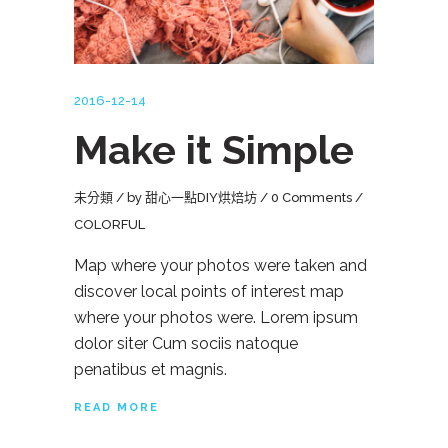
2016-12-14
Make it Simple
未分類
by
甜心一點DIY烘焙坊
0 Comments
COLORFUL
Map where your photos were taken and
discover local points of interest map
where your photos were. Lorem ipsum
dolor siter Cum sociis natoque
penatibus et magnis.
READ MORE