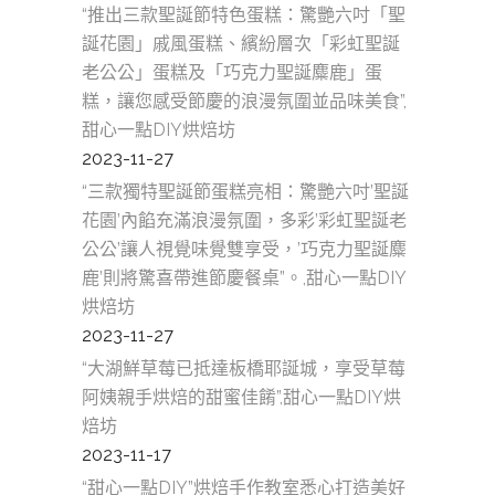
“推出三款聖誕節特色蛋糕：驚艷六吋「聖
誕花園」戚風蛋糕、繽紛層次「彩虹聖誕
老公公」蛋糕及「巧克力聖誕麋鹿」蛋
糕，讓您感受節慶的浪漫氛圍並品味美食”,
甜心一點DIY烘焙坊
2023-11-27
“三款獨特聖誕節蛋糕亮相：驚艷六吋’聖誕
花園’內餡充滿浪漫氛圍，多彩’彩虹聖誕老
公公’讓人視覺味覺雙享受，’巧克力聖誕麋
鹿’則將驚喜帶進節慶餐桌”。,甜心一點DIY
烘焙坊
2023-11-27
“大湖鮮草莓已抵達板橋耶誕城，享受草莓
阿姨親手烘焙的甜蜜佳餚”,甜心一點DIY烘
焙坊
2023-11-17
“甜心一點DIY”烘焙手作教室悉心打造美好