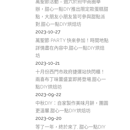
萬聖節活動 – 週六於府中商圈舉
辦，甜心一點DIY推出限定款蛋糕甜
點，大朋友小朋友皆可參與甜點派
對,甜心一點DIY烘焙坊
2023-10-27
萬聖節 PARTY 快來參加！時間地點
詳情盡在內容中,甜心一點DIY烘焙
坊
2023-10-21
十月份西門市政府捷運站快閃櫃！
兩喜布丁味蕾盛宴即將登場,甜心一
點DIY烘焙坊
2023-09-22
中秋DIY：自家製作美味月餅，團圓
更溫馨,甜心一點DIY烘焙坊
2023-09-20
等了一年，終於來了, 甜心一點DIY