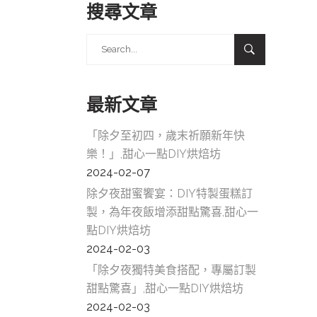
搜尋文章
Search
for:
最新文章
「除夕至初四，歲末祈願新年快
樂！」,甜心一點DIY烘焙坊
2024-02-07
除夕夜甜蜜饗宴：DIY特製蛋糕訂
製，為年夜飯增添甜點驚喜,甜心一
點DIY烘焙坊
2024-02-03
「除夕夜獨特美食搭配，專屬訂製
甜點驚喜」,甜心一點DIY烘焙坊
2024-02-03