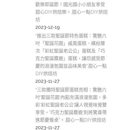
歡樂耶誕節！國光國小小朋友享受
甜心DIY烘焙樂。,甜心一點DIY烘焙
坊
2023-12-19
“推出三款聖誕節特色蛋糕：驚艷六
吋「聖誕花園」戚風蛋糕、繽紛層
次「彩虹聖誕老公公」蛋糕及「巧
克力聖誕麋鹿」蛋糕，讓您感受節
慶的浪漫氛圍並品味美食”,甜心一點
DIY烘焙坊
2023-11-27
“三款獨特聖誕節蛋糕亮相：驚艷六
吋’聖誕花園’內餡充滿浪漫氛圍，多
彩’彩虹聖誕老公公’讓人視覺味覺雙
享受，’巧克力聖誕麋鹿’則將驚喜帶
進節慶餐桌”。,甜心一點DIY烘焙坊
2023-11-27