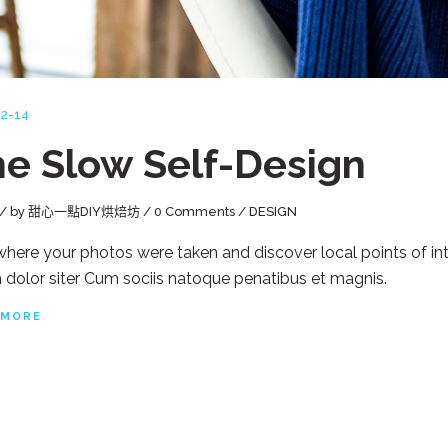
2-14
e Slow Self-Design
by
甜心一點DIY烘焙坊
0 Comments
DESIGN
here your photos were taken and discover local points of i
 dolor siter Cum sociis natoque penatibus et magnis.
 MORE